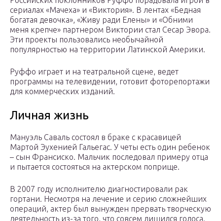
Российских поклонников Руффо порадовала игрой в
сериалах «Мачеха» и «Виктория». В лентах «Бедная
богатая девочка», «Живу ради Елены» и «Обними
меня крепче» партнером Виктории стал Сесар Эвора.
Эти проекты пользовались необычайной
популярностью на территории Латинской Америки.
Руффо играет и на театральной сцене, ведет
программы на телевидении, готовит фоторепортажи
для коммерческих изданий.
Личная жизнь
Мануэль Саваль состоял в браке с красавицей
Мартой Эухенией Гальегас. У четы есть один ребенок
– сын Франсиско. Мальчик последовал примеру отца
и пытается состояться на актерском поприще.
В 2007 году исполнителю диагностировали рак
гортани. Несмотря на лечение и серию сложнейших
операций, актер был вынужден прервать творческую
деятельность из-за того, что совсем лишился голоса.