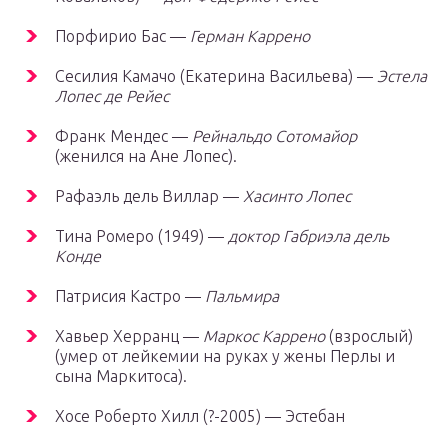
Порфирио Бас —
Герман Каррено
Сесилия Камачо (Екатерина Васильева) —
Эстела
Лопес де Рейес
Франк Мендес —
Рейнальдо Сотомайор
(женился на Ане Лопес).
Рафаэль дель Виллар —
Хасинто Лопес
Тина Ромеро (1949) —
доктор Габриэла дель
Конде
Патрисия Кастро —
Пальмира
Хавьер Херранц —
Маркос Каррено
(взрослый)
(умер от лейкемии на руках у жены Перлы и
сына Маркитоса).
Хосе Роберто Хилл (?-2005) — Эстебан