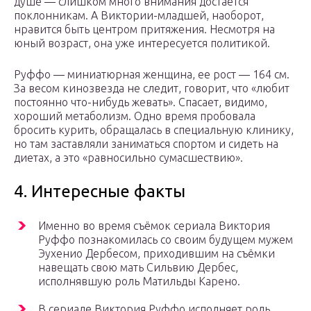
душе — слишком много внимания достается
поклонникам. А Виктории-младшей, наоборот,
нравится быть центром притяжения. Несмотря на
юный возраст, она уже интересуется политикой.
Руффо — миниатюрная женщина, ее рост — 164 см.
За весом кинозвезда не следит, говорит, что «любит
постоянно что-нибудь жевать». Спасает, видимо,
хороший метаболизм. Одно время пробовала
бросить курить, обращалась в специальную клинику,
но там заставляли заниматься спортом и сидеть на
диетах, а это «равносильно сумасшествию».
4. Интересные факты
Именно во время съёмок сериала Виктория
Руффо познакомилась со своим будущем мужем
Эухенио Дербесом, приходившим на съёмки
навещать свою мать Сильвию Дербес,
исполнявшую роль Матильды Карено.
В сериале Виктория Руффо исполняет роль