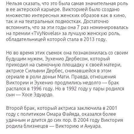
Нельзя сказать, что это была самая значительная роль
в ее актерской карьере. Викторией было создано
множество интересных женских образов как в кино,
так и на театральных подмостках. Достаточно
вспомнить, что за эти годы она 7 раз номинировалась
на премии «TVyNovelas» за лучшую женскую роль,
обладательницей которой стала в 2013 году.
Но во время этих съемок она познакомилась со своим
будущим мужем, Эухенио Дербесом, который
приходил на съемочную площадку к своей матери,
актрисе Сильвии Дербес, снимавшейся в этом
сериале в роли доньи Мати. Правда, отношения
Виктории и Эухенио продлились недолго — брак
распался в 1996 году. Но в 1992 году у пары родился
сын — Хосе Эдуардо.
Второй брак, который актриса заключила в 2001
году с политиком Омара Файяда, оказался более
удачным и длится до сих пор. В 2004 году Виктория
родила близнецов — Викторию и Ануара.