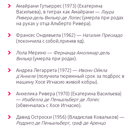
Амайрани Гутьеррес (1973) (Екатерина
Васильева), в титрах как Амайрани —
Лаура
Ривера-дель Вильяр де Лопес
(умерла при родах
на руках у отца Альберто Ривера).
Франсес Ондивьела (1962) —
Наталия Пресиадо
(покончила с собой,приняв яд).
Лола Мерино —
Фернанда Амолинар дель
Вильяр
(умерла при родах).
Андреа Легаррета (1972) —
Ивонн Ойяла
д’Анхеле
(получила тюремный срок за подброс в
машину Хосе Игнасио живой кобры).
Анхелика Ривера (1970) (Екатерина Васильева)
—
Изабелла де Пеньальберт де Лопес
(обвенчалась с Хосе Игнасио).
Давид Остроски (1956) (Владислав Ковальков) —
Родриго де Пеньальберт, граф де Аренцо