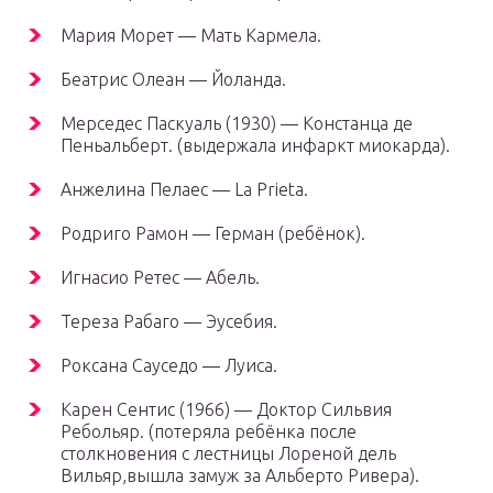
Мария Морет — Мать Кармела.
Беатрис Олеан — Йоланда.
Мерседес Паскуаль (1930) — Констанца де
Пеньальберт. (выдержала инфаркт миокарда).
Анжелина Пелаес — La Prieta.
Родриго Рамон — Герман (ребёнок).
Игнасио Ретес — Абель.
Тереза Рабаго — Эусебия.
Роксана Сауседо — Луиса.
Карен Сентис (1966) — Доктор Сильвия
Ребольяр. (потеряла ребёнка после
столкновения с лестницы Лореной дель
Вильяр,вышла замуж за Альберто Ривера).