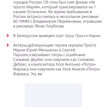
городов России. Об этом был снят фильм «Не
просто Мария», который транслировался на 1
канале Останкино. Во время пребывания в
России актриса снялась в нескольких рекламах
АО МММ с Владимиром Пермяковым, игравшим
в рекламах Лёню Голубкова.
В Белоруссии выведен сорт груш
Просто Мария
Актёры,дублирующие героев сериала Просто
Мария Юрий Меншагин и Сергей
Паршин,озвучивают титры с ошибками:
Сильвию Дербес они озвучили как Сильвию
Дебрес, а композитора Хосе Антонио «Потро»
Фариаса они озвучили как Хосе Анхеля «Потро»
Фариаса. Эту же