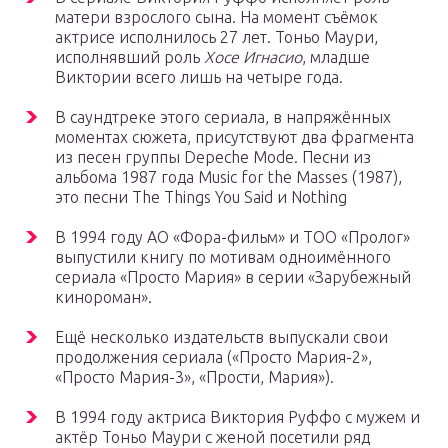
матери взрослого сына. На момент съёмок
актрисе исполнилось 27 лет. Тоньо Маури,
исполнявший роль
Хосе Игнасио
, младше
Виктории всего лишь на четыре года.
В саундтреке этого сериала, в напряжённых
моментах сюжета, присутствуют два фрагмента
из песен группы Depeche Mode. Песни из
альбома 1987 года Music for the Masses (1987),
это песни Тhe Things You Said и Nothing
В 1994 году АО «Фора-фильм» и ТОО «Пролог»
выпустили книгу по мотивам одноимённого
сериала «Просто Мария» в серии «Зарубежный
кинороман».
Ещё несколько издательств выпускали свои
продолжения сериала («Просто Мария-2»,
«Просто Мария-3», «Прости, Мария»).
В 1994 году актриса Виктория Руффо с мужем и
актёр Тоньо Маури с женой посетили ряд