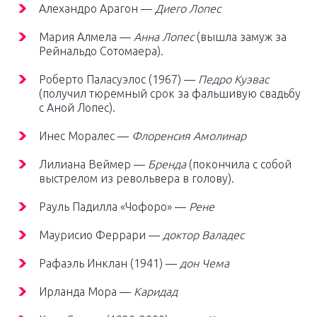
Алехандро Арагон —
Диего Лопес
Мария Алмела —
Анна Лопес
(вышла замуж за
Рейнальдо Сотомаера).
Роберто Паласуэлос (1967) —
Педро Куэвас
(получил тюремный срок за фальшивую свадьбу
с Аной Лопес).
Инес Моралес —
Флоренсия Амолинар
Лилиана Веймер —
Бренда
(покончила с собой
выстрелом из револьвера в голову).
Рауль Падилла «Чофоро» —
Рене
Маурисио Феррари —
доктор Валадес
Рафаэль Инклан (1941) —
дон Чема
Ирланда Мора —
Каридад