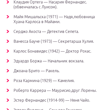
Клаудия Ортега — Насария Фернандес.
(обвенчалась с Луисом).
Майя Мишальска (1971) — Надя,любовница
Хуана Карлоса в Майами.
Серджо Акоста — Детектив Сепета.
Ванесса Бауче (1973) — Секретарша Хулия.
Карлос Бонавидес (1942) — Доктор Рохас.
Эдуардо Боржа — Начальник вокзала.
Джоана Брито — Ракель.
Роза Кармина (1929) — Камелия.
Роберто Каррера — Маурисио,друг Лорены.
Эстер Фернандес (1914-99) — Няня Чайо.