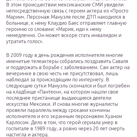
В этом происшествии мексиканские СМИ увидели
непосредственную связь с героем актера из «Просто
Марии». Персонаж Мануэля после ДТП находился в
больнице, к нему Клаудио Баес отправляет главную
героиню со словами: «Мария, иди к нему
немедленно. Он может вскоре стать инвалидом и
утратить голос».
В 2009 году в день рождения исполнителя многие
именитые телеактеры собрались поздравить Саваля
и поддержать в борьбе с заболеванием. Сам актер на
вечеринке в свою честь не присутствовал, лишь
наблюдал за происходящим по интернету. В
следующие сутки Мануэль скончался и был погребен
на кладбище «Пантеон», на котором нашли свое
последнее пристанище выдающиеся деятели
искусства Мексики. И снова многие журналисты
провели параллель между сроками кончины
исполнителя и его экранным персонажем Хуаном
Карлосом. Дело в том, что герой сериала умер в
госпитале в 1989 году, а ровно через 20 лет смерть
настигла и актера.