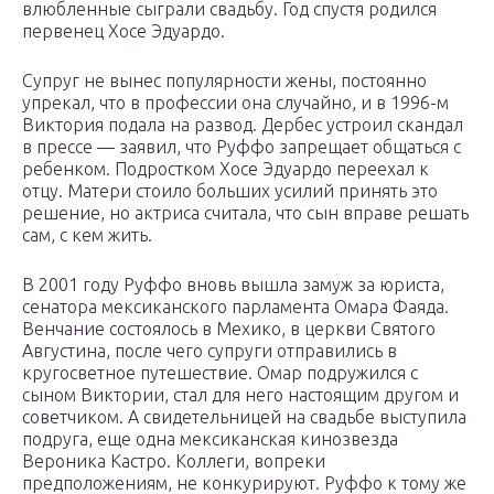
влюбленные сыграли свадьбу. Год спустя родился
первенец Хосе Эдуардо.
Супруг не вынес популярности жены, постоянно
упрекал, что в профессии она случайно, и в 1996-м
Виктория подала на развод. Дербес устроил скандал
в прессе — заявил, что Руффо запрещает общаться с
ребенком. Подростком Хосе Эдуардо переехал к
отцу. Матери стоило больших усилий принять это
решение, но актриса считала, что сын вправе решать
сам, с кем жить.
В 2001 году Руффо вновь вышла замуж за юриста,
сенатора мексиканского парламента Омара Фаяда.
Венчание состоялось в Мехико, в церкви Святого
Августина, после чего супруги отправились в
кругосветное путешествие. Омар подружился с
сыном Виктории, стал для него настоящим другом и
советчиком. А свидетельницей на свадьбе выступила
подруга, еще одна мексиканская кинозвезда
Вероника Кастро. Коллеги, вопреки
предположениям, не конкурируют. Руффо к тому же