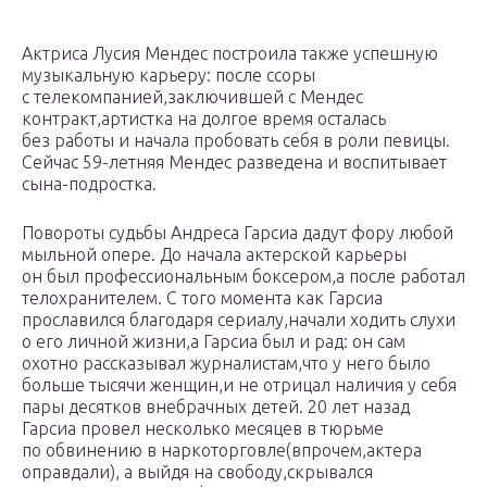
Актриса Лусия Мендес построила также успешную
музыкальную карьеру: после ссоры
с телекомпанией,заключившей с Мендес
контракт,артистка на долгое время осталась
без работы и начала пробовать себя в роли певицы.
Сейчас 59-летняя Мендес разведена и воспитывает
сына-подростка.
Повороты судьбы Андреса Гарсиа дадут фору любой
мыльной опере. До начала актерской карьеры
он был профессиональным боксером,а после работал
телохранителем. С того момента как Гарсиа
прославился благодаря сериалу,начали ходить слухи
о его личной жизни,а Гарсиа был и рад: он сам
охотно рассказывал журналистам,что у него было
больше тысячи женщин,и не отрицал наличия у себя
пары десятков внебрачных детей. 20 лет назад
Гарсиа провел несколько месяцев в тюрьме
по обвинению в наркоторговле(впрочем,актера
оправдали), а выйдя на свободу,скрывался