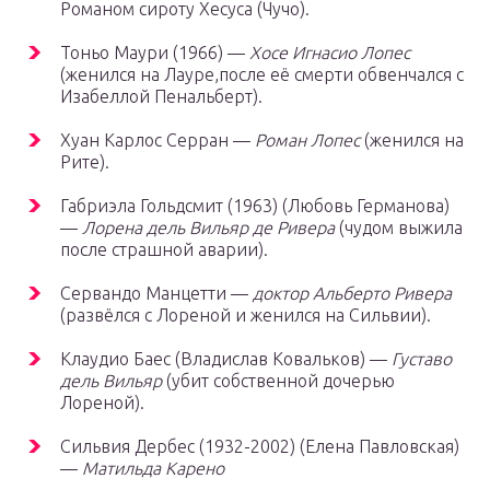
Романом сироту Хесуса (Чучо).
Тоньо Маури (1966) —
Хосе Игнасио Лопес
(женился на Лауре,после её смерти обвенчался с
Изабеллой Пенальберт).
Хуан Карлос Серран —
Роман Лопес
(женился на
Рите).
Габриэла Гольдсмит (1963) (Любовь Германова)
—
Лорена дель Вильяр де Ривера
(чудом выжила
после страшной аварии).
Сервандо Манцетти —
доктор Альберто Ривера
(развёлся с Лореной и женился на Сильвии).
Клаудио Баес (Владислав Ковальков) —
Густаво
дель Вильяр
(убит собственной дочерью
Лореной).
Сильвия Дербес (1932-2002) (Елена Павловская)
—
Матильда Карено