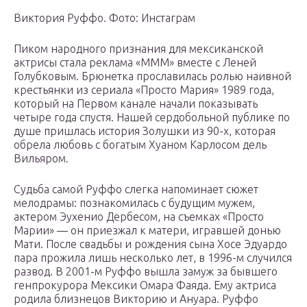
Виктория Руффо. Фото: Инстаграм
Пиком народного признания для мексиканской
актрисы стала реклама «МММ» вместе с Леней
Голубковым. Брюнетка прославилась ролью наивной
крестьянки из сериала «Просто Мария» 1989 года,
который на Первом канале начали показывать
четыре года спустя. Нашей сердобольной публике по
душе пришлась история Золушки из 90-х, которая
обрела любовь с богатым Хуаном Карлосом дель
Вильяром.
Судьба самой Руффо слегка напоминает сюжет
мелодрамы: познакомилась с будущим мужем,
актером Эухенио Дербесом, на съемках «Просто
Марии» — он приезжал к матери, игравшей донью
Мати. После свадьбы и рождения сына Хосе Эдуардо
пара прожила лишь несколько лет, в 1996-м случился
развод. В 2001-м Руффо вышла замуж за бывшего
генпрокурора Мексики Омара Фаяда. Ему актриса
родила близнецов Викторию и Ануара. Руффо