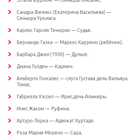
Эстела Фурлонг — Сеньора Гонсалес.
Сандра Феликс (Екатерина Васильева) —
Сеньора Уркиага.
Карлос Гарсия Тенорио — Судья.
Бернандо Газка — Маркос Каррено (ребёнок).
Барбара Джил (1930) — Дульсе.
Диана Голден — Кармен.
Альберто Гонсалес — слуга Густава дель Вильяра
Томас.
Габриэла Хэссел — Ирис,дочь Альмиры.
Инес Жаком — Руфина.
Артуро Лорка — Адвокат Хуртадо.
Роза Мария Морено — Сара.