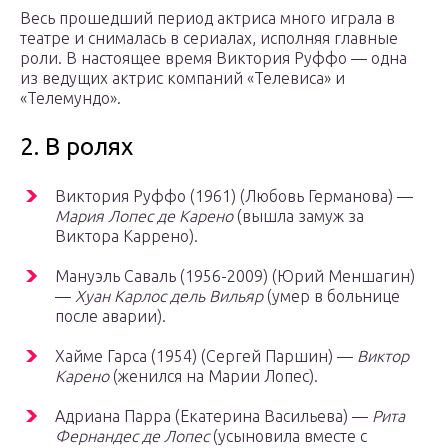
Весь прошедший период актриса много играла в
театре и снималась в сериалах, исполняя главные
роли. В настоящее время Виктория Руффо — одна
из ведущих актрис компаний «Телевиса» и
«Телемундо».
2. В ролях
Виктория Руффо (1961) (Любовь Германова) —
Мария Лопес де Карено
(вышла замуж за
Виктора Каррено).
Мануэль Саваль (1956-2009) (Юрий Меншагин)
—
Хуан Карлос дель Вильяр
(умер в больнице
после аварии).
Хайме Гарса (1954) (Сергей Паршин) —
Виктор
Карено
(женился на Марии Лопес).
Адриана Парра (Екатерина Васильева) —
Рита
Фернандес де Лопес
(усыновила вместе с