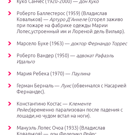
Куко Санчес (1920-2000) —
дон Куко
Роберто Баллестерос (1959) (Владислав
Ковальков) —
Артуро Д’Анхеле
(сгорел заживо
при пожаре на фабрике одежды Марии
Лопес,устроенный им и Лореной дель Вильяр).
Марсело Буке (1963) —
доктор Фернандо Торрес
Роберто Вандер (1950) —
адвокат Рафаэль
Идальго
Мария Ребека (1970) —
Паулина
Герман Берналь —
Луис
(обвенчался с Насарией
Фернандес).
Константино Костас —
Клементе
Рейес
(временно парализован после падения с
лошади,но чудом встал на ноги).
Мануэль Лопес Очоа (1933) (Владислав
Ковальков) —
дон Федерико Рейес