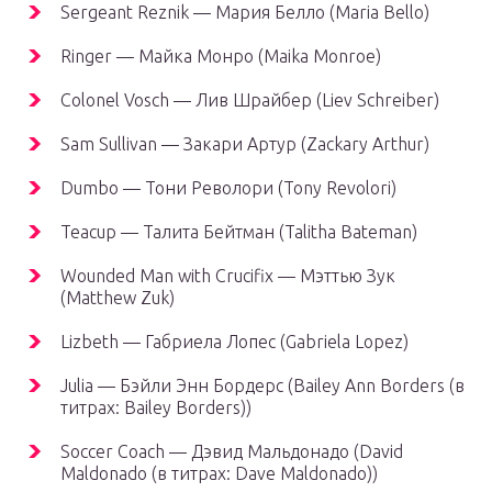
Sergeant Reznik — Мария Белло (Maria Bello)
Ringer — Майка Монро (Maika Monroe)
Colonel Vosch — Лив Шрайбер (Liev Schreiber)
Sam Sullivan — Закари Артур (Zackary Arthur)
Dumbo — Тони Револори (Tony Revolori)
Teacup — Талита Бейтман (Talitha Bateman)
Wounded Man with Crucifix — Мэттью Зук
(Matthew Zuk)
Lizbeth — Габриела Лопес (Gabriela Lopez)
Julia — Бэйли Энн Бордерс (Bailey Ann Borders (в
титрах: Bailey Borders))
Soccer Coach — Дэвид Мальдонадо (David
Maldonado (в титрах: Dave Maldonado))