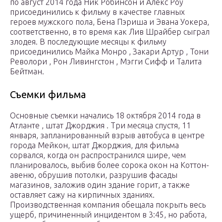
по август 2014 года Ник Робинсон и Алекс Роу
присоединились к фильму в качестве главных
героев мужского пола, Бена Пэриша и Эвана Уокера,
соответственно, в то время как Лив Шрайбер сыграл
злодея. В последующие месяцы к фильму
присоединились Майка Монро , Закари Артур , Тони
Револори , Рон Ливингстон , Мэгги Сифф и Талита
Бейтман.
Съемки фильма
Основные съемки начались 18 октября 2014 года в
Атланте , штат Джорджия . Три месяца спустя, 11
января, запланированный взрыв автобуса в центре
города Мейкон, штат Джорджия, для фильма
сорвался, когда он распространился шире, чем
планировалось, выбив более сорока окон на Коттон-
авеню, обрушив потолки, разрушив фасады
магазинов, заложив один здание горит, а также
оставляет сажу на кирпичных зданиях.
Производственная компания обещала покрыть весь
ущерб, причиненный инцидентом в 3:45, но работа,