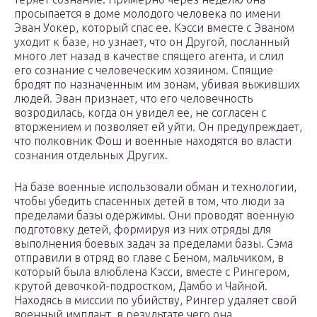
просыпается в доме молодого человека по имени
Эван Уокер, который спас ее. Кэсси вместе с Эваном
уходит к базе, но узнает, что он Другой, посланный
много лет назад в качестве спящего агента, и слил
его сознание с человеческим хозяином. Спящие
бродят по назначенным им зонам, убивая выживших
людей. Эван признает, что его человечность
возродилась, когда он увидел ее, не согласен с
вторжением и позволяет ей уйти. Он предупреждает,
что полковник Фош и военные находятся во власти
сознания отдельных Других.
На базе военные использовали обман и технологии,
чтобы убедить спасенных детей в том, что люди за
пределами базы одержимы. Они проводят военную
подготовку детей, формируя из них отряды для
выполнения боевых задач за пределами базы. Сэма
отправили в отряд во главе с Беном, мальчиком, в
который была влюблена Кэсси, вместе с Рингером,
крутой девочкой-подростком, Дамбо и Чайной.
Находясь в миссии по убийству, Рингер удаляет свой
военный имплант, в результате чего она