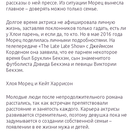
рассказы о ней прессе. Из ситуации Морец вынесла
главное – доверять можно только семье.
Долгое время актриса не афишировала личную
жизнь, заставляя поклонников только гадать, есть ли
у Хлои парень, и если да, то кто. Но в мае 2016 года
Морец поделилась личными подробностями. На
телепередаче «The Late Late Show» с Джеймсом
Корденом она заявила, что ее парнем некоторое
время был Бруклин Бекхэм, сын знаменитого
футболиста Дэвида Бекхэма и певицы Виктории
Бекхэм.
Хлоя Морец и Кейт Харрисон
Молодые люди после непродолжительного романа
расстались, так как встречам препятствовали
расстояние и занятость каждого. Карьера актрисы
развивается стремительно, поэтому девушка пока не
задумывается о создании собственной семьи –
появлении в ее жизни мужа и детей.