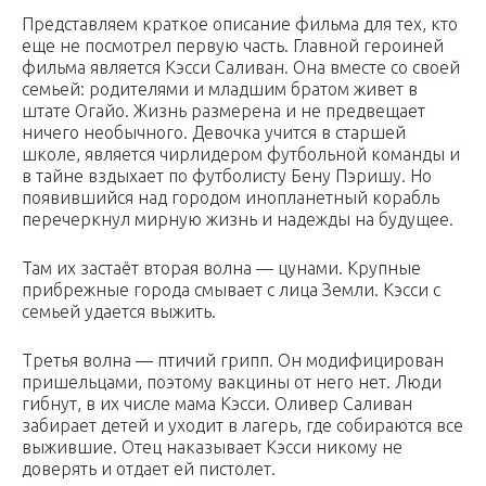
Представляем краткое описание фильма для тех, кто
еще не посмотрел первую часть. Главной героиней
фильма является Кэсси Саливан. Она вместе со своей
семьей: родителями и младшим братом живет в
штате Огайо. Жизнь размерена и не предвещает
ничего необычного. Девочка учится в старшей
школе, является чирлидером футбольной команды и
в тайне вздыхает по футболисту Бену Пэришу. Но
появившийся над городом инопланетный корабль
перечеркнул мирную жизнь и надежды на будущее.
Там их застаёт вторая волна — цунами. Крупные
прибрежные города смывает с лица Земли. Кэсси с
семьей удается выжить.
Третья волна — птичий грипп. Он модифицирован
пришельцами, поэтому вакцины от него нет. Люди
гибнут, в их числе мама Кэсси. Оливер Саливан
забирает детей и уходит в лагерь, где собираются все
выжившие. Отец наказывает Кэсси никому не
доверять и отдает ей пистолет.