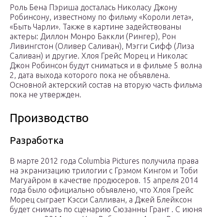
Роль Бена Пэриша досталась Николасу Джону
Робинсону, известному по фильму «Короли лета»,
«Быть Чарли». Также в картине задействованы
актеры: Диллон Монро Баккли (Рингер), Рон
Ливингстон (Оливер Саливан), Мэгги Сифф (Лиза
Саливан) и другие. Хлоя Грейс Морец и Николас
Джон Робинсон будут сниматься и в фильме 5 волна
2, дата выхода которого пока не объявлена.
Основной актерский состав на вторую часть фильма
пока не утвержден.
Производство
Разработка
В марте 2012 года Columbia Pictures получила права
на экранизацию трилогии с Грэмом Кингом и Тоби
Магуайром в качестве продюсеров. 15 апреля 2014
года было официально объявлено, что Хлоя Грейс
Морец сыграет Кэсси Салливан, а Джей Блейксон
будет
снимать
по сценарию Сюзанны Грант . С июня