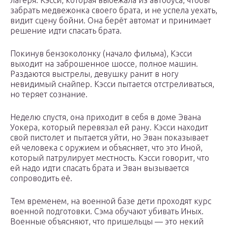
лагеря. Кэсси, которая выбежала из автобуса, чтобы
забрать медвежонка своего брата, и не успела уехать,
видит сцену бойни. Она берёт автомат и принимает
решение идти спасать брата.
Покинув бензоколонку (начало фильма), Кэсси
выходит на заброшенное шоссе, полное машин.
Раздаются выстрелы, девушку ранит в ногу
невидимый снайпер. Кэсси пытается отстреливаться,
но теряет сознание.
Неделю спустя, она приходит в себя в доме Эвана
Уокера, который перевязал ей рану. Кэсси находит
свой пистолет и пытается уйти, но Эван показывает
ей человека с оружием и объясняет, что это Иной,
который патрулирует местность. Кэсси говорит, что
ей надо идти спасать брата и Эван вызывается
сопроводить её.
Тем временем, на военной базе дети проходят курс
военной подготовки. Сэма обучают убивать Иных.
Военные объясняют, что пришельцы — это некий