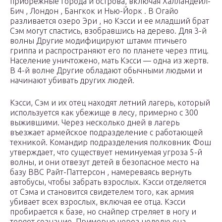
прибрежные города и острова, включая Халландейл-
Бич , Лондон , Бангкок и Нью-Йорк . В Огайо
разливается озеро Эри , но Кэсси и ее младший брат
Сэм могут спастись, взобравшись на дерево. Для 3-й
волны Другие модифицируют штамм птичьего
гриппа и распространяют его по планете через птиц.
Население уничтожено, мать Кэсси — одна из жертв.
В 4-й волне Другие обладают обычными людьми и
начинают убивать других людей.
Кэсси, Сэм и их отец находят летний лагерь, который
используется как убежище в лесу, примерно с 300
выжившими. Через несколько дней в лагерь
въезжает армейское подразделение с работающей
техникой. Командир подразделения полковник Фош
утверждает, что существует неминуемая угроза 5-й
волны, и они отвезут детей в безопасное место на
базу ВВС Райт-Паттерсон , намереваясь вернуть
автобусы, чтобы забрать взрослых. Кэсси отделяется
от Сэма и становится свидетелем того, как армия
убивает всех взрослых, включая ее отца. Кэсси
пробирается к базе, но снайпер стреляет в ногу и
теряет сознание. Примерно через неделю она