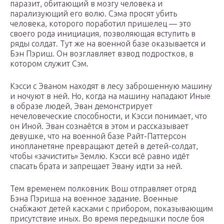
паразит, обитающий в мозгу человека и
парализующий его волю. Сэма просят убить
человека, которого поработил пришелец — это
своего рода инициация, позволяющая вступить в
ряды солдат. Тут же на военной базе оказывается и
Бэн Пэриш. Он возглавляет взвод подростков, в
котором служит Сэм.
Кэсси c Эваном находят в лесу заброшенную машину
и ночуют в ней. Но, когда на машину нападают Иные
в образе людей, Эван демонстрирует
нечеловеческие способности, и Кэсси понимает, что
он Иной. Эван сознаётся в этом и рассказывает
девушке, что на военной базе Райт-Паттерсон
инопланетяне превращают детей в детей-солдат,
чтобы «зачистить» Землю. Кэсси всё равно идёт
спасать брата и запрещает Эвану идти за ней.
Тем временем полковник Вош отправляет отряд
Бэна Пэриша на военное задание. Военные
снабжают детей касками с прибором, показывающим
присутствие иных. Во время передышки после боя