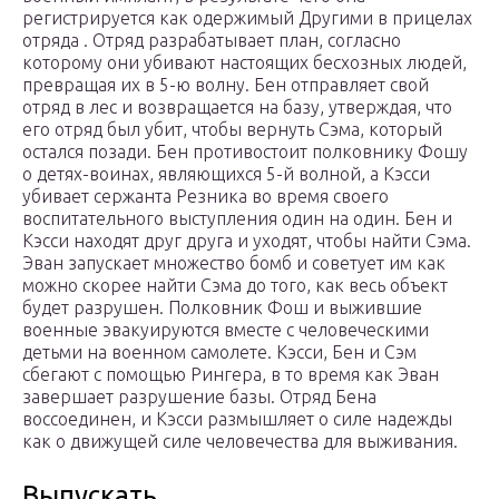
регистрируется как одержимый Другими в прицелах
отряда . Отряд разрабатывает план, согласно
которому они убивают настоящих бесхозных людей,
превращая их в 5-ю волну. Бен отправляет свой
отряд в лес и возвращается на базу, утверждая, что
его отряд был убит, чтобы вернуть Сэма, который
остался позади. Бен противостоит полковнику Фошу
о детях-воинах, являющихся 5-й волной, а Кэсси
убивает сержанта Резника во время своего
воспитательного выступления один на один. Бен и
Кэсси находят друг друга и уходят, чтобы найти Сэма.
Эван запускает множество бомб и советует им как
можно скорее найти Сэма до того, как весь объект
будет разрушен. Полковник Фош и выжившие
военные эвакуируются вместе с человеческими
детьми на военном самолете. Кэсси, Бен и Сэм
сбегают с помощью Рингера, в то время как Эван
завершает разрушение базы. Отряд Бена
воссоединен, и Кэсси размышляет о силе надежды
как о движущей силе человечества для выживания.
Выпускать