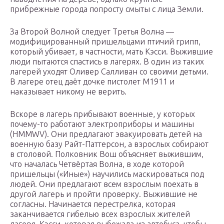
прибрежные города попросту смыты с лица Земли.
За Второй Волной следует Третья Волна —
модифицированный пришельцами птичий грипп,
который убивает, в частности, мать Кэсси. Выжившие
люди пытаются спастись в лагерях. В один из таких
лагерей уходят Оливер Салливан со своими детьми.
В лагере отец даёт дочке пистолет M1911 и
наказывает никому не верить.
Вскоре в лагерь прибывают военные, у которых
почему-то работают электроприборы и машины
(HMMWV). Они предлагают эвакуировать детей на
военную базу Райт-Паттерсон, а взрослых собирают
в столовой. Полковник Вош объясняет выжившим,
что началась Четвёртая Волна, в ходе которой
пришельцы («Иные») научились маскироваться под
людей. Они предлагают всем взрослым поехать в
другой лагерь и пройти проверку. Выжившие не
согласны. Начинается перестрелка, которая
заканчивается гибелью всех взрослых жителей