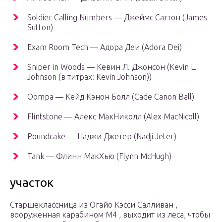
Soldier Calling Numbers — Джеймс Саттон (James
Sutton)
Exam Room Tech — Адора Деи (Adora Dei)
Sniper in Woods — Кевин Л. Джонсон (Kevin L.
Johnson (в титрах: Kevin Johnson))
Oompa — Кейд Кэнон Болл (Cade Canon Ball)
Flintstone — Алекс МакНиколл (Alex MacNicoll)
Poundcake — Наджи Джетер (Nadji Jeter)
Tank — Флинн МакХью (Flynn McHugh)
участок
Старшеклассница из
Огайо
Кэсси Салливан ,
вооруженная карабином M4 , выходит из леса, чтобы