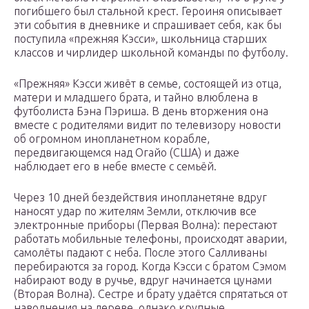
погибшего был стальной крест. Героиня описывает
эти события в дневнике и спрашивает себя, как бы
поступила «прежняя Кэсси», школьница старших
классов и чирлидер школьной команды по футболу.
«Прежняя» Кэсси живёт в семье, состоящей из отца,
матери и младшего брата, и тайно влюблена в
футболиста Бэна Пэриша. В день вторжения она
вместе с родителями видит по телевизору новости
об огромном инопланетном корабле,
передвигающемся над Огайо (США) и даже
наблюдает его в небе вместе с семьёй.
Через 10 дней бездействия инопланетяне вдруг
наносят удар по жителям Земли, отключив все
электронные приборы (Первая Волна): перестают
работать мобильные телефоны, происходят аварии,
самолёты падают с неба. После этого Салливаны
перебираются за город. Когда Кэсси с братом Сэмом
набирают воду в ручье, вдруг начинается цунами
(Вторая Волна). Сестре и брату удаётся спрятаться от
наводнения на дереве, однако крупные