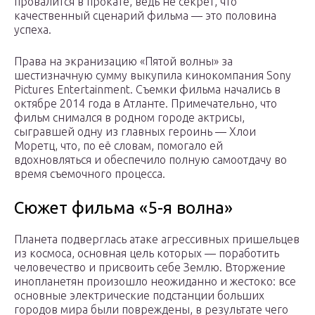
провалится в прокате, ведь не секрет, что
качественный сценарий фильма — это половина
успеха.
Права на экранизацию «Пятой волны» за
шестизначную сумму выкупила кинокомпания Sony
Pictures Entertainment. Съемки фильма начались в
октябре 2014 года в Атланте. Примечательно, что
фильм снимался в родном городе актрисы,
сыгравшей одну из главных героинь — Хлои
Моретц, что, по её словам, помогало ей
вдохновляться и обеспечило полную самоотдачу во
время съемочного процесса.
Сюжет фильма «5-я волна»
Планета подверглась атаке агрессивных пришельцев
из космоса, основная цель которых — поработить
человечество и присвоить себе Землю. Вторжение
инопланетян произошло неожиданно и жестоко: все
основные электрические подстанции больших
городов мира были повреждены, в результате чего