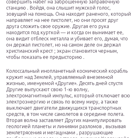
совершить набег на заброшенную заправочную
станцию . Войдя, она слышит мужской голос,
зовущий на помощь. Она находит раненого, который
направляет на нее пистолет, но они просят друг
друга сложить свое оружие. Другая его рука
находится под курткой — и когда он вынимает ее,
она видит отблеск металла и убивает его, думая, что
он держал пистолет, но на самом деле он держал
христианский крест ; экран становится черным,
чтобы показать ее предысторию .
Колоссальный инопланетный космический корабль
кружит над Землей, управляемый внеземной
жизнью, именуемой «Другие». Десять дней спустя
Другие выпускают свою 1-ю волну,
электромагнитный импульс, который отключает всю
электроэнергию и связь по всему миру, а также
выключает двигатели движущихся транспортных
средств, в том числе самолетов в середине полета.
Вторая волна заставляет Других манипулировать
геологией планеты и линиями разломов , вызывая
землетрясения и мегацунами , разрушающие