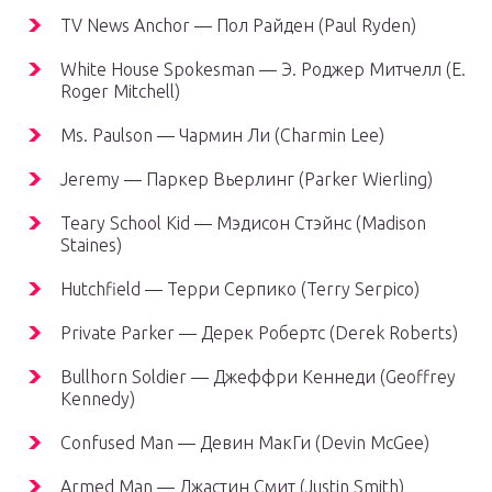
TV News Anchor — Пол Райден (Paul Ryden)
White House Spokesman — Э. Роджер Митчелл (E.
Roger Mitchell)
Ms. Paulson — Чармин Ли (Charmin Lee)
Jeremy — Паркер Вьерлинг (Parker Wierling)
Teary School Kid — Мэдисон Стэйнс (Madison
Staines)
Hutchfield — Терри Серпико (Terry Serpico)
Private Parker — Дерек Робертс (Derek Roberts)
Bullhorn Soldier — Джеффри Кеннеди (Geoffrey
Kennedy)
Confused Man — Девин МакГи (Devin McGee)
Armed Man — Джастин Смит (Justin Smith)