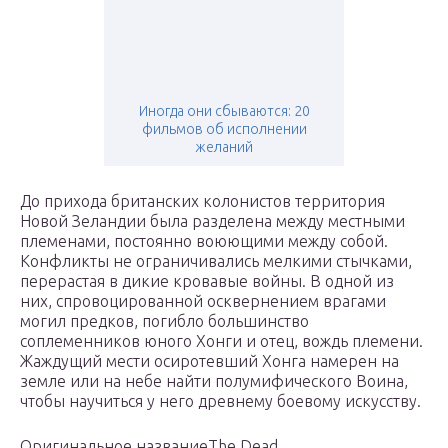
Иногда они сбываются: 20
фильмов об исполнении
желаний
До прихода британских колонистов территория
Новой Зеландии была разделена между местными
племенами, постоянно воюющими между собой.
Конфликты не ограничивались мелкими стычками,
перерастая в дикие кровавые войны. В одной из
них, спровоцированной осквернением врагами
могил предков, погибло большинство
соплеменников юного Хонги и отец, вождь племени.
Жаждущий мести осиротевший Хонга намерен на
земле или на небе найти полумифического Воина,
чтобы научиться у него древнему боевому искусству.
Оригинальное названиеThe Dead