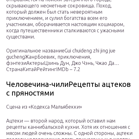
скрывающего несметные сокровища. Поход,
который должен был стать невероятным
приключением, и сулил богатства всем его
участникам, оборачивается настоящим кошмаром,
когда путешественники сталкиваются с ужасными
существами.
Оригинальное названиеGui chuideng zhi jing jue
guchengЖанрБоевик, приключения,
фэнтезиАктерыЦзинь Дун, Джо Чэнь, Чжао Да…
СтранаКитайРейтингIMDb – 7.2
Человечина-чилиРецепты ацтеков
с пряностями
Сцена из «Кодекса Мальябекки»
Ацтеки — второй народ, который оставил нам
рецепты каннибальской кухни. Хотя их отношения с
мясом людей очень сложны. С одной стороны, ацтеки