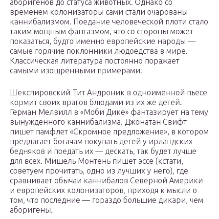
аборигенов до статуса животных. Однако со
временем колонизаторы сами стали очарованы
каннибализмом. Поедание человеческой плоти стало
таким мощным фантазмом, что со стороны может
показаться, будто именно европейские народы —
самые горячие поклонники людоедства в мире.
Классическая литература постоянно поражает
самыми изощренными примерами.
Шекспировский Тит Андроник в одноименной пьесе
кормит своих врагов блюдами из их же детей.
Герман Мелвилл в «Моби Дике» фантазирует на тему
вынужденного каннибализма. Джонатан Свифт
пишет памфлет «Скромное предложение», в котором
предлагает богачам покупать детей у ирландских
бедняков и поедать их — дескать, так будет лучше
для всех. Мишель Монтень пишет эссе (кстати,
советуем прочитать, одно из лучших у него), где
сравнивает обычаи каннибалов Северной Америки
и европейских колонизаторов, приходя к мысли о
том, что последние — гораздо большие дикари, чем
аборигены.