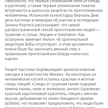
Любопытно, что первые упоминания чили (и блюда,
и растения), а также первые упоминания томатов
встречаются в ацтекских рецептах по приготовлению
человечины. Испанский конкистадор Берналь Диас
дель Кастильо в мемуарах об участии в экспедиции
Эрнана Кортеса рассказывает, что самый
распространенный способ приготовления людей —
тушение «с солью, перцем и томатами». Как
остроумно замечает Нилон: «В оригинальной
рецептуре бобы отсутствуют, и этим аргументом
можно было бы закончить вечный спор о
правильном приготовлении блюда «чили кон
карне».
Рецепт Кастильо подтверждают археологические
находки в окрестностях Мехико. На некоторых из
человеческих костей остались красные и желтые
следы специй: «Следы от тушения также содержат
семена тыквы, чили и, возможно, аннато (оранжево-
красный каротиновый краситель, специя с мягким
вкусом, добываемая из семян помадного дерева
(achiote), что позволяет предположить, что люди были