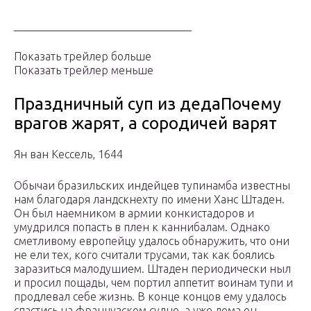
________________________________
Показать трейлер больше
Показать трейлер меньше
Праздничный суп из дедаПочему
врагов жарят, а сородичей варят
Ян ван Кессель, 1644
Обычаи бразильских индейцев тупинамба известны
нам благодаря ландскнехту по имени Ханс Штаден.
Он был наемником в армии конкистадоров и
умудрился попасть в плен к каннибалам. Однако
сметливому европейцу удалось обнаружить, что они
не ели тех, кого считали трусами, так как боялись
заразиться малодушием. Штаден периодически ныл
и просил пощады, чем портил аппетит воинам тупи и
продлевал себе жизнь. В конце концов ему удалось
спастись на французском судне, а уже дома он