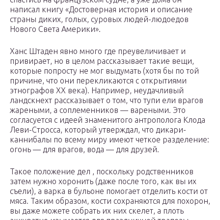
написал книгу «Достоверная история и описание
страны диких, голых, суровых людей-людоедов
Нового Света Америки».
Ханс Штаден явно много где преувеличивает и
привирает, но в целом рассказывает такие вещи,
которые попросту не мог выдумать (хотя бы по той
причине, что они перекликаются с открытиями
этнографов XX века). Например, неудачливый
ландскнехт рассказывает о том, что тупи ели врагов
жареными, а соплеменников — вареными. Это
согласуется с идеей знаменитого антрополога Клода
Леви-Стросса, который утверждал, что дикари-
каннибалы по всему миру имеют четкое разделение:
огонь — для врагов, вода — для друзей.
Такое положение дел , поскольку родственников
затем нужно хоронить (даже после того, как вы их
съели), а варка в бульоне помогает отделить кости от
мяса. Таким образом, кости сохраняются для похорон,
вы даже можете собрать их них скелет, а плоть