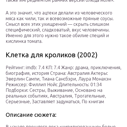
также ингредиентом ранних версий блюда моле».
А это значит, что ацтеки делали из человеческого
мяса как чили, так и всевозможные пряные соусы.
Смысл всех этих ухищрений — скрыть слишком
специфический, сладковатый, вкус человечины.
Именно для этого нужно такое обилие специй и
кислинка томата.
Клетка для кроликов (2002)
Рейтинг: imdb: 7.4 КП: 7.4 Жанр: драма, приключения,
биография, история Страна: Австралия Актеры:
Эверлин Сампи, Тиана Сансбэри, Лаура Монахэн
Режиссер: Филлип Нойс Длительность: 01:34
Подборки: Сестры, Выживание, Основано на
реальных событиях, Австралия, Трогательные,
Серьезные, Заставляет задуматься, По книгам
Описание сюжета:
В начале прошлого века «цивилизованные» белые