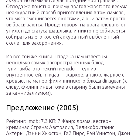
аккуратно изымается для праздничной трапезы.
Отсюда же понятно, почему врагов жарят: это весьма
неаккуратный способ приготовления в том смысле,
что мясо смешивается с костями, а они затем просто
выбрасываются. Проще говоря, на врага плевать, он
унижен до статуса шашлыка, и никто не собирается
собирать из его костей аккуратный выбеленный
скелет для захоронения.
Из все той же книги Штадена нам известны
несколько самых распространенных блюд
тупинамба: это некий menudo — суп из
внутренностей, mingau — жаркое, а также жаркое с
кровью, на манер филиппинского блюда dinuguan (к
слову, филиппинцы тоже в старину были замечены
за каннибализмом).
Предложение (2005)
Рейтинг: imdb: 7.3 КП: 7 Жанр: драма, вестерн,
криминал Страна: Австралия, Великобритания
Актеры: Дэнни Хьюстон, Гай Пирс, Рэй Уинстон, Джон