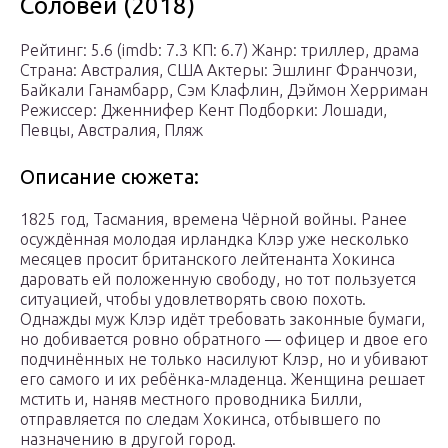
Соловей (2018)
Рейтинг: 5.6 (imdb: 7.3 КП: 6.7) Жанр: триллер, драма
Страна: Австралия, США Актеры: Эшлинг Франчози,
Байкали Ганамбарр, Сэм Клафлин, Дэймон Херриман
Режиссер: Дженнифер Кент Подборки: Лошади,
Певцы, Австралия, Пляж
Описание сюжета:
1825 год, Тасмания, времена Чёрной войны. Ранее
осуждённая молодая ирландка Клэр уже несколько
месяцев просит британского лейтенанта Хокинса
даровать ей положенную свободу, но тот пользуется
ситуацией, чтобы удовлетворять свою похоть.
Однажды муж Клэр идёт требовать законные бумаги,
но добивается ровно обратного — офицер и двое его
подчинённых не только насилуют Клэр, но и убивают
его самого и их ребёнка-младенца. Женщина решает
мстить и, наняв местного проводника Билли,
отправляется по следам Хокинса, отбывшего по
назначению в другой город.