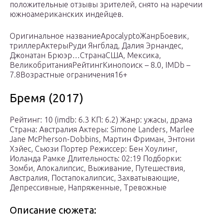
положительные отзывы зрителей, снято на наречии
южноамериканских индейцев.
Оригинальное названиеApocalyptoЖанрБоевик,
триллерАктерыРуди Янгблад, Далия Эрнандес,
Джонатан Брюэр…СтранаСША, Мексика,
ВеликобританияРейтингКинопоиск – 8.0, IMDb –
7.8Возрастные ограничения16+
Бремя (2017)
Рейтинг: 10 (imdb: 6.3 КП: 6.2) Жанр: ужасы, драма
Страна: Австралия Актеры: Simone Landers, Marlee
Jane McPherson-Dobbins, Мартин Фриман, Энтони
Хэйес, Сьюзи Портер Режиссер: Бен Хоулинг,
Иоланда Рамке Длительность: 02:19 Подборки:
Зомби, Апокалипсис, Выживание, Путешествия,
Австралия, Постапокалипсис, Захватывающие,
Депрессивные, Напряженные, Тревожные
Описание сюжета: