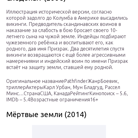
Иллюстрация исторической версии, согласно
которой задолго до Колумба в Америке высадились
викинги. Предводитель скандинавских воинов в
наказание за слабость в бою бросает своего 10-
летнего сына на чужой земле. Индейцы подбирают
чужеземного ребёнка и воспитывают его, как
родного, дав имя Призрак. Два десятилетия спустя
викинги возвращаются с ещё более агрессивными
намерениями и индейский воин по имени Призрак
встаёт на защиту земли, ставшей ему родной.
Оригинальное названиеPathfinderЖанрБоевик,
триллерАктерыКарл Урбан, Мун Бладгуд, Рассел
Минс…СтранаСША, КанадаРейтингКинопоиск – 5.6,
IMDb – 5.4Возрастные ограничения16+
Мёртвые земли (2014)