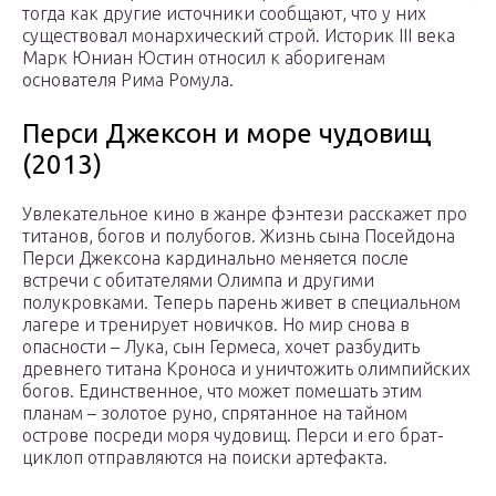
тогда как другие источники сообщают, что у них
существовал монархический строй. Историк III века
Марк Юниан Юстин относил к аборигенам
основателя Рима Ромула.
Перси Джексон и море чудовищ
(2013)
Увлекательное кино в жанре фэнтези расскажет про
титанов, богов и полубогов. Жизнь сына Посейдона
Перси Джексона кардинально меняется после
встречи с обитателями Олимпа и другими
полукровками. Теперь парень живет в специальном
лагере и тренирует новичков. Но мир снова в
опасности – Лука, сын Гермеса, хочет разбудить
древнего титана Кроноса и уничтожить олимпийских
богов. Единственное, что может помешать этим
планам – золотое руно, спрятанное на тайном
острове посреди моря чудовищ. Перси и его брат-
циклоп отправляются на поиски артефакта.