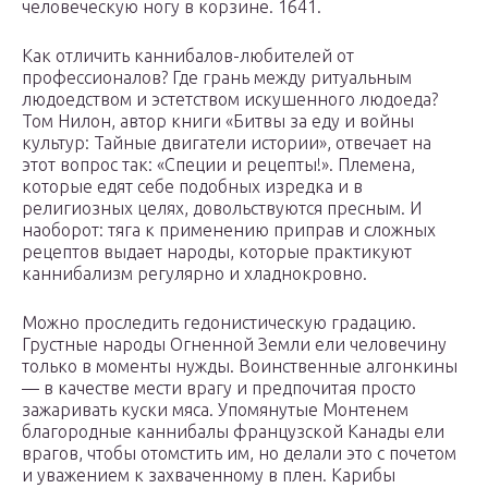
человеческую ногу в корзине. 1641.
Как отличить каннибалов-любителей от
профессионалов? Где грань между ритуальным
людоедством и эстетством искушенного людоеда?
Том Нилон, автор книги «Битвы за еду и войны
культур: Тайные двигатели истории», отвечает на
этот вопрос так: «Специи и рецепты!». Племена,
которые едят себе подобных изредка и в
религиозных целях, довольствуются пресным. И
наоборот: тяга к применению приправ и сложных
рецептов выдает народы, которые практикуют
каннибализм регулярно и хладнокровно.
Можно проследить гедонистическую градацию.
Грустные народы Огненной Земли ели человечину
только в моменты нужды. Воинственные алгонкины
— в качестве мести врагу и предпочитая просто
зажаривать куски мяса. Упомянутые Монтенем
благородные каннибалы французской Канады ели
врагов, чтобы отомстить им, но делали это с почетом
и уважением к захваченному в плен. Карибы