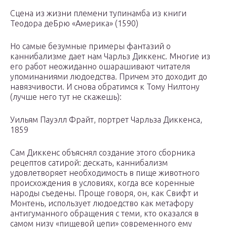
Сцена из жизни племени тупинамба из книги
Теодора деБрю «Америка» (1590)
Но самые безумные примеры фантазий о
каннибализме дает нам Чарльз Диккенс. Многие из
его работ неожиданно ошарашивают читателя
упоминаниями людоедства. Причем это доходит до
навязчивости. И снова обратимся к Тому Нилтону
(лучше него тут не скажешь):
Уильям Пауэлл Фрайт, портрет Чарльза Диккенса,
1859
Сам Диккенс объяснял создание этого сборника
рецептов сатирой: дескать, каннибализм
удовлетворяет необходимость в пище животного
происхождения в условиях, когда все коренные
народы съедены. Проще говоря, он, как Свифт и
Монтень, использует людоедство как метафору
антигуманного обращения с теми, кто оказался в
самом низу «пищевой цепи» современного ему