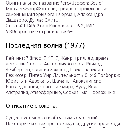
Оригинальное названиеPercy Jackson: Sea of
MonstersЖанрФэнтези, триллер, приключения,
семейныйАктерыЛоган Лерман, Александра
Даддарио, Дуглас Смит…
СтранаСШАРейтингКинопоиск – 6.2, IMDb –
5.8Возрастные ограничения6+
Последняя волна (1977)
Рейтинг: 7 (imdb: 7 КП: 7) Жанр: триллер, драма,
детектив Страна: Австралия Актеры: Ричард
Чемберлен, Оливия Хэмнет, Дэвид Галпилил
Режиссер: Питер Уир Длительность: 01:46 Подборки:
Юристы и Адвокаты, Шаманы, Апокалипсис,
Расследования, Спасение мира, Вуду, Вода,
Австралия, Атмосферные, Серьезные, Тревожные
Описание сюжета:
Существует много необъяснимых явлений.
Некоторые из них просто кажутся, другие происходят