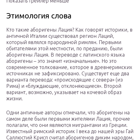
Показать трейлер меньше
Этимология слова
Кто такие аборигены Лация? Как говорят историки, в
античной Италии существовал регион Лаций,
который являлся прародиной римлян. Первыми
обитателями этой местности, по преданию, были
аборигены Лация. В переводе с латинского языка
аборигены – это значит «изначальные». Но это
современное толкование, которое в древнеримских
источниках не зафиксировано. Существует еще два
варианта перевода: «происходящие с севера» (из
Рима) и «блуждающие, отклоняющиеся». Второй
вариант, возможно, указывает на кочевой образ
жизни.
Одни античные авторы отмечали, что аборигены на
самом деле были первыми жителями Лация, прочие
полагали, что они являются мигрантами из Греции.
Известный римский историк I века до нашей эры Гай
Саллюстий Крисп считал аборигенов диким народом,