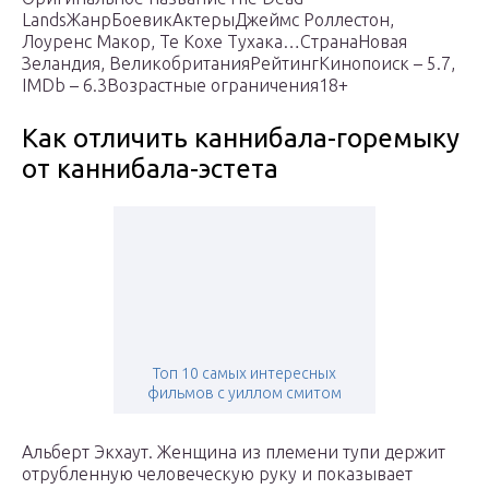
LandsЖанрБоевикАктерыДжеймс Роллестон,
Лоуренс Макор, Те Кохе Тухака…СтранаНовая
Зеландия, ВеликобританияРейтингКинопоиск – 5.7,
IMDb – 6.3Возрастные ограничения18+
Как отличить каннибала-горемыку
от каннибала-эстета
Топ 10 самых интересных
фильмов с уиллом смитом
Альберт Экхаут. Женщина из племени тупи держит
отрубленную человеческую руку и показывает