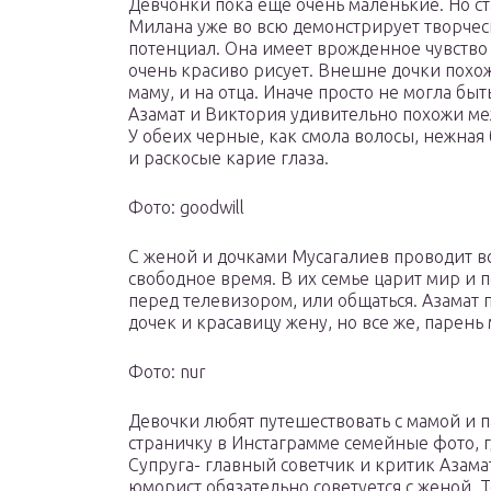
Девчонки пока еще очень маленькие. Но с
Милана уже во всю демонстрирует творче
потенциал. Она имеет врожденное чувство
очень красиво рисует. Внешне дочки похо
маму, и на отца. Иначе просто не могла быт
Азамат и Виктория удивительно похожи ме
У обеих черные, как смола волосы, нежная
и раскосые карие глаза.
Фото: goodwill
С женой и дочками Мусагалиев проводит в
свободное время. В их семье царит мир и 
перед телевизором, или общаться. Азамат п
дочек и красавицу жену, но все же, парень 
Фото: nur
Девочки любят путешествовать с мамой и 
страничку в Инстаграмме семейные фото, гд
Супруга- главный советчик и критик Азамат
юморист обязательно советуется с женой. 