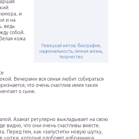
таршая
ский
 юмора, и
жи и на
ь, ведь
жду собой.
 белая кожа
Певец кай метов: биография,
национальность, личная жизнь,
творчество
се
покой. Вечерами вся семья любит собираться
ризнается, что очень счастлив имея таких
мечтает о сыне.
папой. Азамат регулярно выкладывает на свою
е видно, что они очень счастливы вместе.
а. Перед тем, как «запустить» новую шутку,
Те шутки, которые одобряет избранница,