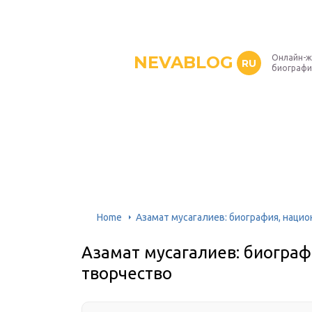
NEVABLOG
Онлайн-ж
RU
биографи
Home
Азамат мусагалиев: биография, нацио
Азамат мусагалиев: биограф
творчество