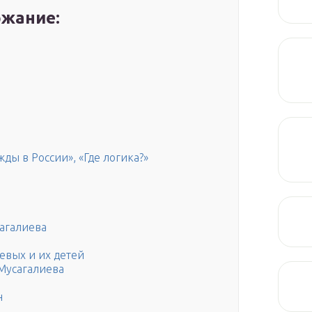
жание:
ды в России», «Где логика?»
агалиева
евых и их детей
Мусагалиева
н