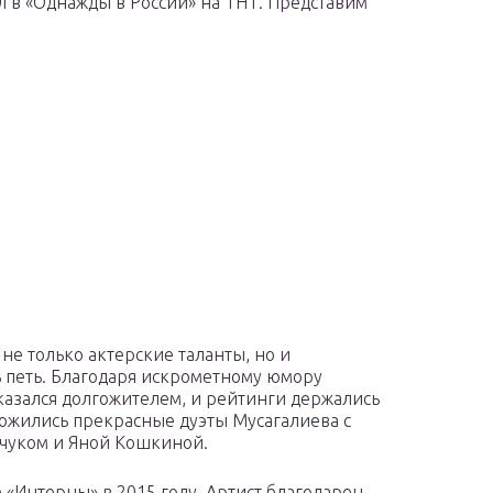
ал в «Однажды в России» на ТНТ. Представим
не только актерские таланты, но и
 петь. Благодаря искрометному юмору
казался долгожителем, и рейтинги держались
ложились прекрасные дуэты Мусагалиева с
чуком и Яной Кошкиной.
 «Интерны» в 2015 году. Артист благодарен