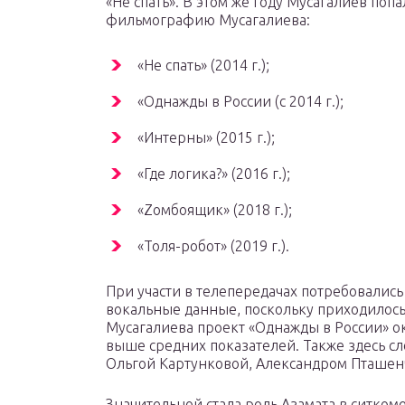
«Не спать». В этом же году Мусагалиев поп
фильмографию Мусагалиева:
«Не спать» (2014 г.);
«Однажды в России (с 2014 г.);
«Интерны» (2015 г.);
«Где логика?» (2016 г.);
«Zомбоящик» (2018 г.);
«Толя-робот» (2019 г.).
При участи в телепередачах потребовались 
вокальные данные, поскольку приходилось
Мусагалиева проект «Однажды в России» о
выше средних показателей. Также здесь с
Ольгой Картунковой, Александром Пташен
Значительной стала роль Азамата в ситкоме