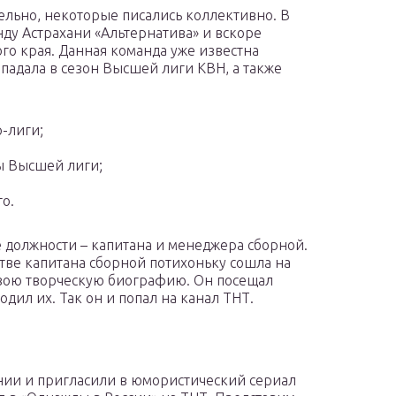
ельно, некоторые писались коллективно. В
нду Астрахани «Альтернатива» и вскоре
го края. Данная команда уже известна
опадала в сезон Высшей лиги КВН, а также
-лиги;
ы Высшей лиги;
о.
е должности – капитана и менеджера сборной.
стве капитана сборной потихоньку сошла на
 свою творческую биографию. Он посещал
одил их. Так он и попал на канал ТНТ.
ении и пригласили в юмористический сериал