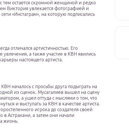
 с тем остается скромной женщиной и редко
 тем Виктория увлекается фотографией и
 сети «Инстаграм», на которую подписались
сегда отличался артистичностью. Его
 увлечения, а также участие в КВН явились
карьеры настоящего артиста.
в КВН началось с просьбы друга подыграть на
 одной из сценок. Мусагалиев вышел на сцену
иатором, а ушел оттуда с мыслями о том, что
нуться и выступать за КВН в качестве артиста.
торостепенного игрока до создателя своей
 в Астрахани, а затем они начали
а жизнь.