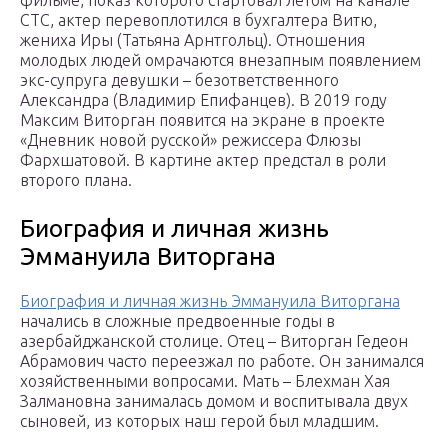
фильме, показ которого стартовал летом на канале
СТС, актер перевоплотился в бухгалтера Витю,
жениха Иры (Татьяна Арнтгольц). Отношения
молодых людей омрачаются внезапным появлением
экс-супруга девушки – безответственного
Александра (Владимир Епифанцев). В 2019 году
Максим Виторган появится на экране в проекте
«Дневник новой русской» режиссера Флюзы
Фархшатовой. В картине актер предстал в роли
второго плана.
Биография и личная жизнь
Эммануила Виторгана
Биография и личная жизнь Эммануила Виторгана
начались в сложные предвоенные годы в
азербайджанской столице. Отец – Виторган Гедеон
Абрамович часто переезжал по работе. Он занимался
хозяйственными вопросами. Мать – Блехман Хая
Залмановна занималась домом и воспитывала двух
сыновей, из которых наш герой был младшим.