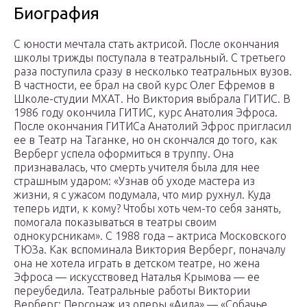
Биография
С юности мечтала стать актрисой. После окончания
школы трижды поступала в театральный. С третьего
раза поступила сразу в несколько театральных вузов.
В частности, ее брал на свой курс Олег Ефремов в
Школе-студии МХАТ. Но Виктория выбрала ГИТИС. В
1986 году окончила ГИТИС, курс Анатолия Эфроса.
После окончания ГИТИСа Анатолий Эфрос пригласил
ее в Театр на Таганке, но он скончался до того, как
Верберг успела оформиться в труппу. Она
признавалась, что смерть учителя была для нее
страшным ударом: «Узнав об уходе мастера из
жизни, я с ужасом подумала, что мир рухнул. Куда
теперь идти, к кому? Чтобы хоть чем-то себя занять,
помогала показываться в театры своим
однокурсникам». С 1988 года – актриса Московского
ТЮЗа. Как вспоминала Виктория Верберг, поначалу
она не хотела играть в детском театре, но жена
Эфроса — искусствовед Наталья Крымова — ее
переубедила. Театральные работы Виктории
Верберг: Персонаж из оперы «Аида» — «Собачье