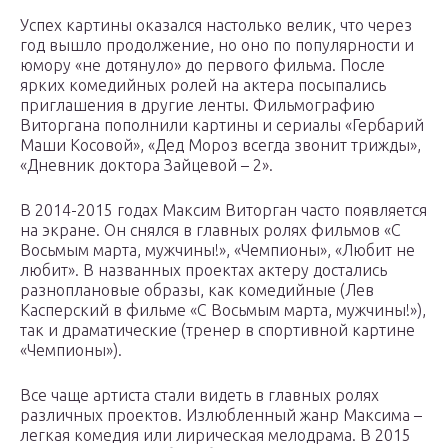
Успех картины оказался настолько велик, что через
год вышло продолжение, но оно по популярности и
юмору «не дотянуло» до первого фильма. После
ярких комедийных ролей на актера посыпались
приглашения в другие ленты. Фильмографию
Виторгана пополнили картины и сериалы «Гербарий
Маши Косовой», «Дед Мороз всегда звонит трижды»,
«Дневник доктора Зайцевой – 2».
В 2014-2015 годах Максим Виторган часто появляется
на экране. Он снялся в главных ролях фильмов «С
Восьмым марта, мужчины!», «Чемпионы», «Любит не
любит». В названных проектах актеру достались
разноплановые образы, как комедийные (Лев
Касперский в фильме «С Восьмым марта, мужчины!»),
так и драматические (тренер в спортивной картине
«Чемпионы»).
Все чаще артиста стали видеть в главных ролях
различных проектов. Излюбленный жанр Максима –
легкая комедия или лирическая мелодрама. В 2015