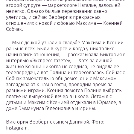
второй супруге — маркетологе Наталье, далось ей
нелегко. Однако былые переживания давно
улеглись, и сейчас Верберг в прекрасных
отношениях с новой любовью Максима — Ксенией
Собчак.
— Мы с дочкой узнали о свадьбе Максима и Ксении
раньше всех. Были в курсе и когда у них только
начинались отношения, — рассказывала Виктория в
интервью «Экспресс газете», — Хотя за личной
жизнью Ксюши никогда не следила, не видела ее
телепередач, а вот Полина интересовалась. Сейчас с
Собчак замечательно общаемся, они с Максимом
заглядывают к нам в гости, проводим время за
разными играми. Ксения помогла Полине выбрать
платье на выпускной вечер в школе. Летом я с
детьми и Максим с Ксенией отдыхали в Юрмале, в
доме Эммануила Гедеоновича и Ирины.
Виктория Верберг с сыном Данилой. Фото:
Instagram.