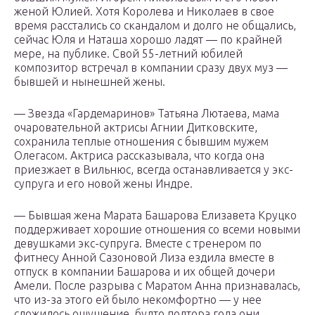
женой Юлией. Хотя Королева и Николаев в свое
время расстались со скандалом и долго не общались,
сейчас Юля и Наташа хорошо ладят — по крайней
мере, на публике. Свой 55-летний юбилей
композитор встречал в компании сразу двух муз —
бывшей и нынешней жены.
— Звезда «Гардемаринов» Татьяна Лютаева, мама
очаровательной актрисы Агнии Дитковските,
сохранила теплые отношения с бывшим мужем
Олегасом. Актриса рассказывала, что когда она
приезжает в Вильнюс, всегда останавливается у экс-
супруга и его новой жены Индре.
— Бывшая жена Марата Башарова Елизавета Круцко
поддерживает хорошие отношения со всеми новыми
девушками экс-супруга. Вместе с тренером по
фитнесу Анной Сазоновой Лиза ездила вместе в
отпуск в компании Башарова и их общей дочери
Амели. После разрыва с Маратом Анна признавалась,
что из-за этого ей было некомфортно — у нее
сложилось ощущение, будто полтора года они