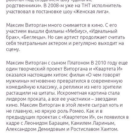
родственники». В 2008-м уже на ТНТ исполнитель
участвовал в постановке шоу «Женская лига».
Максим Виторган много снимается в кино. С его
участием вышли фильмы «Мебиус», «Идеальный
брак», «Беглецы». Но сам артист продолжает считать
себя театральным актером и регулярно выходит на
сцену.
Максим Виторган с сыном Платоном В 2010 году еще
один творческий проект Виторгана и «Квартета И»
оказался настоящим хитом: фильм «О чем говорят
мужчины» мгновенно превратился в современную
комедийную классику, а реплики из него зрители
растащили на цитаты. Искрометная картина стала
лидером проката, а все ее участники – звездами
кино. Максим Виторган в этой ленте сыграл хоть и
не главную, но яркую роль Ромео. Как и в
предыдущих проектах с «Квартетом И», он появился в
кадре с Леонидом Барацем, Камилем Лариным,
Александром Демидовым и Ростиславом Хаитом.