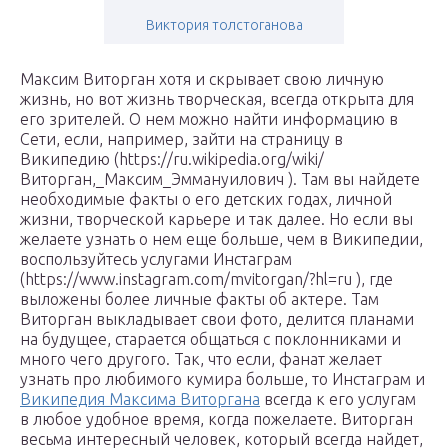
Виктория толстоганова
Максим Виторган хотя и скрывает свою личную
жизнь, но вот жизнь творческая, всегда открыта для
его зрителей. О нем можно найти информацию в
Сети, если, например, зайти на страницу в
Википедию (https://ru.wikipedia.org/wiki/
Виторган,_Максим_Эммануилович ). Там вы найдете
необходимые факты о его детских годах, личной
жизни, творческой карьере и так далее. Но если вы
желаете узнать о нем еще больше, чем в Википедии,
воспользуйтесь услугами Инстаграм
(https://www.instagram.com/mvitorgan/?hl=ru ), где
выложены более личные факты об актере. Там
Виторган выкладывает свои фото, делится планами
на будущее, старается общаться с поклонниками и
много чего другого. Так, что если, фанат желает
узнать про любимого кумира больше, то Инстаграм и
Википедия Максима Виторгана
всегда к его услугам
в любое удобное время, когда пожелаете. Виторган
весьма интересный человек, который всегда найдет,