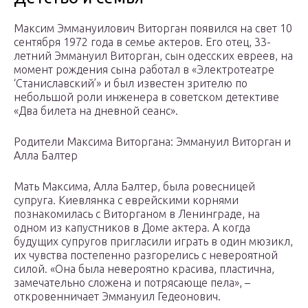
Максим Эммануилович Виторган появился на свет 10
сентября 1972 года в семье актеров. Его отец, 33-
летний Эммануил Виторган, сын одесских евреев, на
момент рождения сына работал в «Электротеатре
‘Станиславский’» и был известен зрителю по
небольшой роли инженера в советском детективе
«Два билета на дневной сеанс».
Родители Максима Виторгана: Эммануил Виторган и
Алла Балтер
Мать Максима, Алла Балтер, была ровесницей
супруга. Киевлянка с еврейскими корнями
познакомилась с Виторганом в Ленинграде, на
одном из капустников в Доме актера. А когда
будущих супругов пригласили играть в один мюзикл,
их чувства постепенно разгорелись с невероятной
силой. «Она была невероятно красива, пластична,
замечательно сложена и потрясающе пела», –
откровенничает Эммануил Гедеонович.