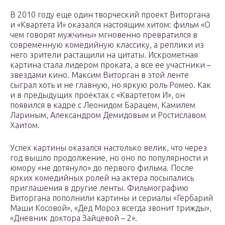
В 2010 году еще один творческий проект Виторгана
и «Квартета И» оказался настоящим хитом: фильм «О
чем говорят мужчины» мгновенно превратился в
современную комедийную классику, а реплики из
него зрители растащили на цитаты. Искрометная
картина стала лидером проката, а все ее участники –
звездами кино. Максим Виторган в этой ленте
сыграл хоть и не главную, но яркую роль Ромео. Как
и в предыдущих проектах с «Квартетом И», он
появился в кадре с Леонидом Барацем, Камилем
Лариным, Александром Демидовым и Ростиславом
Хаитом.
Успех картины оказался настолько велик, что через
год вышло продолжение, но оно по популярности и
юмору «не дотянуло» до первого фильма. После
ярких комедийных ролей на актера посыпались
приглашения в другие ленты. Фильмографию
Виторгана пополнили картины и сериалы «Гербарий
Маши Косовой», «Дед Мороз всегда звонит трижды»,
«Дневник доктора Зайцевой – 2».