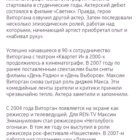
стартовала в студенческие годы. Актерский дебют
состоялся в фильме «Светик». Правда, героя
Виторгана озвучил другой актер. Затем последовали
несколько эпизодических ролей, работая над
которыми, начинающий артист приобретал опыт и
«набивал руку».
Успешно начавшееся в 90-х сотрудничество
Виторгана с театром «Квартет И» в 2000-х
продолжилось в кинематографе. В 2007 году по
ранее поставленным спектаклям были сняты
фильмы «День Радио» и «День Выборов». Максим
Виторган снова сыграл роль диджея Макса. Эти
комедийные ленты зрители и критики приняли
чрезвычайно тепло. Актера заметили и запомнили.
С 2004 года Виторган появляется на экране как
режиссер и телеведущий. Для REN-TV Максим
Эммануилович стал режиссером «Неголубого
огонька». В том же году он выступил в роли
режиссера рок-фестиваля «Нашествие». В 2007-м
работал над созданием шоу «Дальние