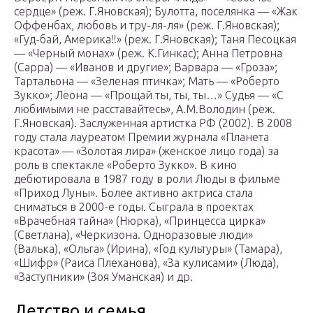
сердце» (реж. Г.Яновская); Булотта, поселянка — «Жак
Оффенбах, любовь и тру-ля-ля» (реж. Г.Яновская);
«Гуд-бай, Америка!!» (реж. Г.Яновская); Таня Песоцкая
— «Черный монах» (реж. К.Гинкас); Анна Петровна
(Сарра) — «Иванов и другие»; Варвара — «Гроза»;
Тартальона — «Зеленая птичка»; Мать — «Роберто
Зукко»; Леона — «Прощай ты, ты, ты…» Судья — «С
любимыми не расставайтесь», А.М.Володин (реж.
Г.Яновская). Заслуженная артистка РФ (2002). В 2008
году стала лауреатом Премии журнала «Планета
красота» — «Золотая лира» (женское лицо года) за
роль в спектакле «Роберто Зукко». В кино
дебютировала в 1987 году в роли Люды в фильме
«Приход Луны». Более активно актриса стала
сниматься в 2000-е годы. Сыграла в проектах
«Врачебная тайна» (Нюрка), «Принцесса цирка»
(Светлана), «Черкизона. Одноразовые люди»
(Валька), «Ольга» (Ирина), «Год культуры» (Тамара),
«Шифр» (Раиса Плеханова), «За кулисами» (Люда),
«Заступники» (Зоя Уманская) и др.
Детство и семья