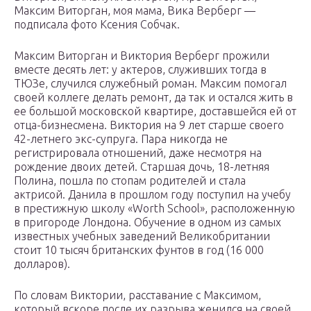
Максим Виторган, моя мама, Вика Верберг —
подписала фото Ксения Собчак.
Максим Виторган и Виктория Верберг прожили
вместе десять лет: у актеров, служивших тогда в
ТЮЗе, случился служебный роман. Максим помогал
своей коллеге делать ремонт, да так и остался жить в
ее большой московской квартире, доставшейся ей от
отца-бизнесмена. Виктория на 9 лет старше своего
42-летнего экс-супруга. Пара никогда не
регистрировала отношений, даже несмотря на
рождение двоих детей. Старшая дочь, 18-летняя
Полина, пошла по стопам родителей и стала
актрисой. Данила в прошлом году поступил на учебу
в престижную школу «Worth School», расположенную
в пригороде Лондона. Обучение в одном из самых
известных учебных заведений Великобритании
стоит 10 тысяч британских фунтов в год (16 000
долларов).
По словам Виктории, расставание с Максимом,
который вскоре после их разрыва женился на своей