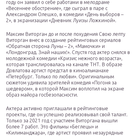
году он заявил о себе работами в мелодраме
«Весеннее обострение», где сыграл в паре с
Александром Олешко, в комедии «День выборов –
2», в экранизации «Дневник Луизы Ложкиной».
Максим Виторган до и после похудения Свою лепту
Виторган внес в создание рейтинговых сериалов
«Обратная сторона Луны – 2», «Мамочки» и
«Лондонград. Знай наших!». Спустя год актер снялся в
молодежной комедии «Кризис нежного возраста»,
которая транслировалась на канале ТНТ. В образе
Довлатова артист предстал в киноальманахе
«Петербург. Только по любви». Оригинальным
сюжетом удивила зрителей комедия «Погоня за
шедевром», в которой Максим воплотил на экране
образ майора госбезопасности.
Актера активно приглашали в рейтинговые
проекты, где он успешно реализовывал свой талант.
Только за 2021 год с участием Виторгана вышли
более 7 работ. Это фильмы «Беглецы» и
«Килиманджара», где артист проявил незаурядные