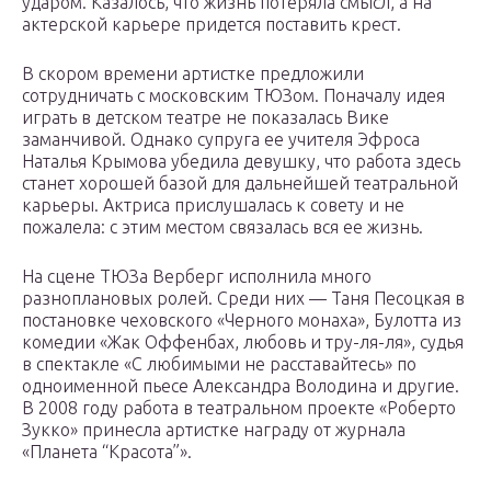
ударом. Казалось, что жизнь потеряла смысл, а на
актерской карьере придется поставить крест.
В скором времени артистке предложили
сотрудничать с московским ТЮЗом. Поначалу идея
играть в детском театре не показалась Вике
заманчивой. Однако супруга ее учителя Эфроса
Наталья Крымова убедила девушку, что работа здесь
станет хорошей базой для дальнейшей театральной
карьеры. Актриса прислушалась к совету и не
пожалела: с этим местом связалась вся ее жизнь.
На сцене ТЮЗа Верберг исполнила много
разноплановых ролей. Среди них — Таня Песоцкая в
постановке чеховского «Черного монаха», Булотта из
комедии «Жак Оффенбах, любовь и тру-ля-ля», судья
в спектакле «С любимыми не расставайтесь» по
одноименной пьесе Александра Володина и другие.
В 2008 году работа в театральном проекте «Роберто
Зукко» принесла артистке награду от журнала
«Планета “Красота”».