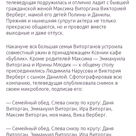
телеведущая подружилась и отлично ладит с бывшей
гражданской женой Максима Виторгана Викторией
Верберг, мамой его детей Полины и Данилы.
Прежняя и нынешняя супруги актера не только
прекрасно общаются, но и проводят вместе
выходные и даже отпуск.
Накануне вся большая семья Виторганов устроила
совместный ужин в принадлежащем Ксении кафе
«Бублик». Кроме родителей Максима — Эммануила
Виторгана и Ирины Млодик — к общему столу
присоединились Людимила Нарусова и Виктория
Верберг с сыном Данилой. Сфотографировав всю
компанию, телеведущая опубликовала снимок в
своем микроблоге, подписав его:
— Семейный обед. Слева снизу по кругу: Даня
Виторган, Эммануил Виторган, Ира Виторган,
Максим Виторган, моя мама, Вика Верберг.
— Семейный обед. Слева снизу по кругу: Даня
Виторган, Эммануил Виторган, Ира Виторган,