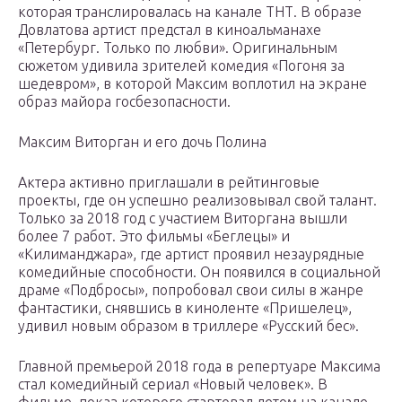
которая транслировалась на канале ТНТ. В образе
Довлатова артист предстал в киноальманахе
«Петербург. Только по любви». Оригинальным
сюжетом удивила зрителей комедия «Погоня за
шедевром», в которой Максим воплотил на экране
образ майора госбезопасности.
Максим Виторган и его дочь Полина
Актера активно приглашали в рейтинговые
проекты, где он успешно реализовывал свой талант.
Только за 2018 год с участием Виторгана вышли
более 7 работ. Это фильмы «Беглецы» и
«Килиманджара», где артист проявил незаурядные
комедийные способности. Он появился в социальной
драме «Подбросы», попробовал свои силы в жанре
фантастики, снявшись в киноленте «Пришелец»,
удивил новым образом в триллере «Русский бес».
Главной премьерой 2018 года в репертуаре Максима
стал комедийный сериал «Новый человек». В