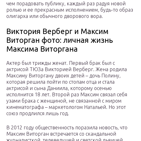
чем порадовать публику, каждый раз радуя новой
ролью и ее прекрасным исполнением, будь-то образ
олигарха или обычного дворового вора.
Виктория Верберг и Максим
Виторган фото: личная жизнь
Максима Виторгана
Актер был трижды женат. Первый брак был с
актрисой ТЮЗа Викторией Верберг. Жена родила
Максиму Виторгану двоих детей – дочь Полину,
которая решила пойти по стопам отца и стала
актрисой и сына Даниила, которому осенью
исполнится 18 лет. Второй раз Максим связал себя
узами брака с женщиной, не связанной с миром
кинематографа – маркетологом Натальей. Но этот
союз продлился лишь год.
В 2012 году общественность поразила новость, что
Максим Виторган встречается со скандальной
журналисткой, телеведущей и светской львицей