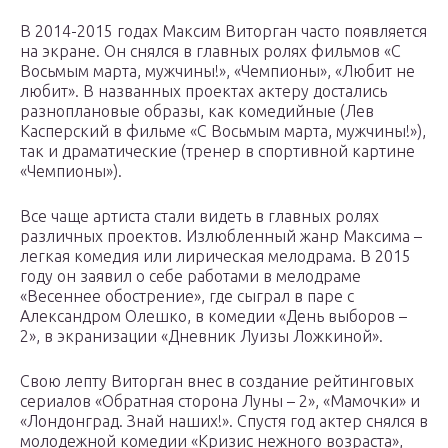
В 2014-2015 годах Максим Виторган часто появляется
на экране. Он снялся в главных ролях фильмов «С
Восьмым марта, мужчины!», «Чемпионы», «Любит не
любит». В названных проектах актеру достались
разноплановые образы, как комедийные (Лев
Касперский в фильме «С Восьмым марта, мужчины!»),
так и драматические (тренер в спортивной картине
«Чемпионы»).
Все чаще артиста стали видеть в главных ролях
различных проектов. Излюбленный жанр Максима –
легкая комедия или лирическая мелодрама. В 2015
году он заявил о себе работами в мелодраме
«Весеннее обострение», где сыграл в паре с
Александром Олешко, в комедии «День выборов –
2», в экранизации «Дневник Луизы Ложкиной».
Свою лепту Виторган внес в создание рейтинговых
сериалов «Обратная сторона Луны – 2», «Мамочки» и
«Лондонград. Знай наших!». Спустя год актер снялся в
молодежной комедии «Кризис нежного возраста»,