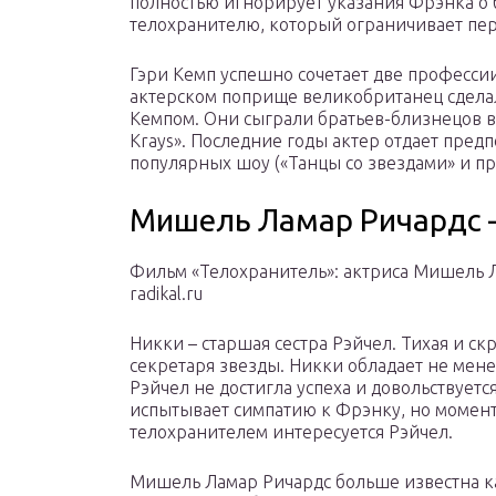
полностью игнорирует указания Фрэнка о 
телохранителю, который ограничивает пе
Гэри Кемп успешно сочетает две профессии
актерском поприще великобританец сдела
Кемпом. Они сыграли братьев-близнецов в
Krays». Последние годы актер отдает пред
популярных шоу («Танцы со звездами» и про
Мишель Ламар Ричардс –
Фильм «Телохранитель»: актриса Мишель 
radikal.ru
Никки – старшая сестра Рэйчел. Тихая и с
секретаря звезды. Никки обладает не мен
Рэйчел не достигла успеха и довольствуе
испытывает симпатию к Фрэнку, но момента
телохранителем интересуется Рэйчел.
Мишель Ламар Ричардс больше известна ка