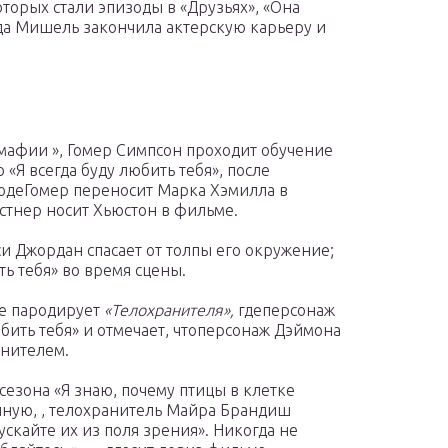
торых стали эпизоды в «Друзьях», «Она
ода Мишель закончила актерскую карьеру и
к мафии », Гомер Симпсон проходит обучение
«Я всегда буду любить тебя», после
изодеГомер переносит Марка Хэмилла в
остнер носит Хьюстон в фильме.
ейси Джордан спасает от толпы его окружение;
ть тебя» во время сцены.
е пародирует
«Телохранителя»,
гдеперсонаж
юбить тебя» и отмечает, чтоперсонаж Дэймона
анителем.
 сезона «Я знаю, почему птицы в клетке
чную, , телохранитель Майра Брандиш
ускайте их из поля зрения». Никогда не