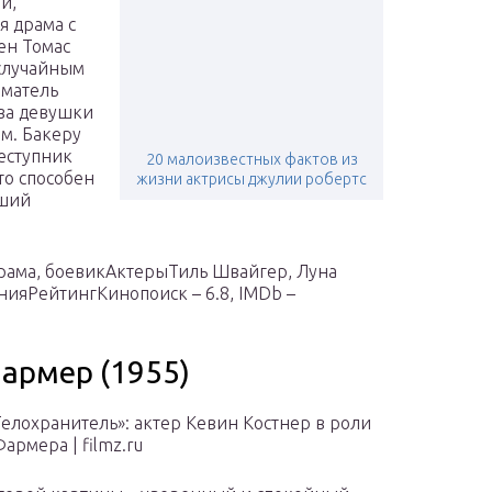
й,
я драма с
ен Томас
 случайным
иматель
ова девушки
м. Бакеру
реступник
20 малоизвестных фактов из
то способен
жизни актрисы джулии робертс
вший
рама, боевикАктерыТиль Швайгер, Луна
яРейтингКинопоиск – 6.8, IMDb –
Фармер (1955)
елохранитель»: актер Кевин Костнер в роли
армера | filmz.ru