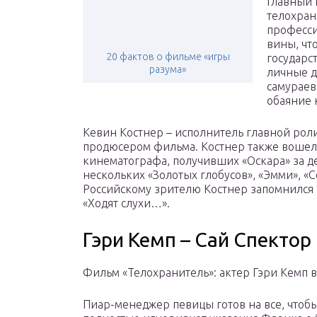
Главный 
телохран
професси
вины, чт
20 фактов о фильме «игры
государс
разума»
личные д
самураев
обаяние 
Кевин Костнер – исполнитель главной роли 
продюсером фильма. Костнер также вошел
кинематографа, получивших «Оскара» за д
нескольких «Золотых глобусов», «Эмми», «
Российскому зрителю Костнер запомнился
«Ходят слухи…».
Гэри Кемп – Сай Спектор 
Фильм «Телохранитель»: актер Гэри Кемп в 
Пиар-менеджер певицы готов на все, чтобы