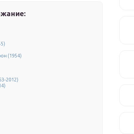
жание:
55)
он (1954)
63-2012)
14)