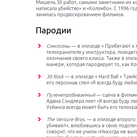
Мишель 30 работ, самыми заметными из ко
написала убийство» и «Коломбо». С 1996 г
занялась продюсированием фильмов.
Пародии
Симпсоны
— в эпизоде ​​« Прибегают 
телохранителя у инструктора, поющего 
окончания своего класса. Также в эп
манере, которая пародирует то, как К
30 Rock
— в эпизоде ​​« Hard Ball » Тр
его персонаж спел «Я всегда буду люби
Пуленепробиваемый
— сцена в фильм
Адама Сэндлера поет «Я всегда буду л
Уэйанса всегда может быть его телохр
The Venture Bros.
— в эпизоде ​​второго
убивают», влюбившись в свою подопе
говорит, что ее учили «Никогда не вып