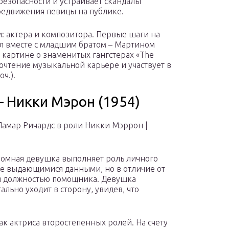
безопасности и устраивает скандалы
редвижения певицы на публике.
: актера и композитора. Первые шаги на
л вместе с младшим братом – Мартином
 картине о знаменитых гангстерах «The
почтение музыкальной карьере и участвует в
ч.).
 Никки Мэрон (1954)
Ламар Ричардс в роли Никки Мэррон |
кромная девушка выполняет роль личного
ее выдающимися данными, но в отличие от
тся должностью помощника. Девушка
льно уходит в сторону, увидев, что
к актриса второстепенных ролей. На счету