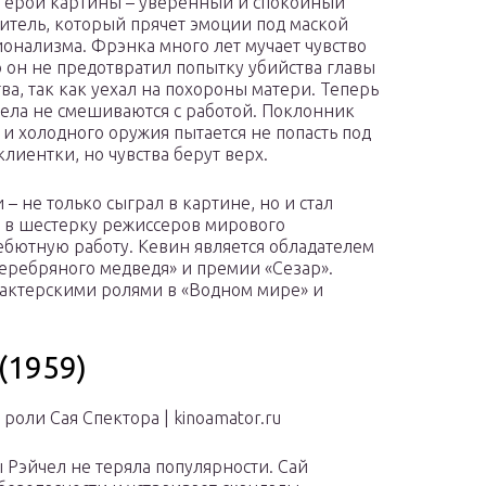
герой картины – уверенный и спокойный
итель, который прячет эмоции под маской
онализма. Фрэнка много лет мучает чувство
о он не предотвратил попытку убийства главы
тва, так как уехал на похороны матери. Теперь
ела не смешиваются с работой. Поклонник
 и холодного оружия пытается не попасть под
клиентки, но чувства берут верх.
– не только сыграл в картине, но и стал
 в шестерку режиссеров мирового
ебютную работу. Кевин является обладателем
Серебряного медведя» и премии «Сезар».
 актерскими ролями в «Водном мире» и
(1959)
роли Сая Спектора | kinoamator.ru
 Рэйчел не теряла популярности. Сай