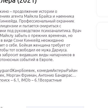
лера (2021)
кино – продолжение истории о
ниях агента Майкла Брайса и наемника
Кинкейда. Профессиональный охранник
лицензии и пытается смириться с
ми под руководством психоаналитика. Врач
 Майклу забыть о прежних временах, но
в виде Сони Кинкейд неожиданно
ет о себе. Бойкая женщина требует от
чтобы тот освободил ее мужа Дариуса.
 забросит видавших виды напарников в
ртоносных событий в Европе.
odyguardЖанрБоевик, комедияАктерыРайан
айек, Морган Фриман, Антонио Бандерас…
иск – 6.1, IMDb – 6.1Возрастные