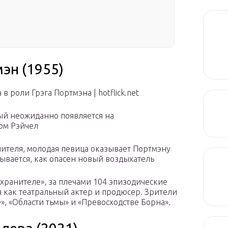
мэн (1955)
 роли Грэга Портмэна | hotflick.net
ый неожиданно появляется на
ом Рэйчел
нителя, молодая певица оказывает Портмэну
ывается, как опасен новый воздыхатель
охранителе», за плечами 104 эпизодические
я как театральный актер и продюсер. Зрители
», «Области тьмы» и «Превосходстве Борна».