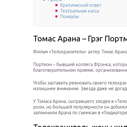
Критический ответ
Театральная касса
Похвалы
Томас Арана – Грэг Порт
Фильм «Телохранитель»: актер Томас Арана в
Портмэн – бывший коллега Фрэнка, котор
благотворительном приеме, организованн
Чтобы заставить ревновать своего телохра
излишнее внимание. Звезда даже не догад
У Томаса Арана, сыгравшего злодея в «Тел
роли, но большей популярности он добилс
запомнили Арана по съемкам в «Гладиаторе