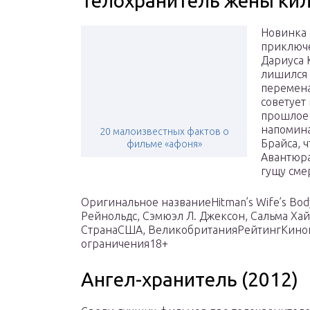
Телохранитель жены кил
Новинка 
приключе
Дариуса 
лишился 
перемена
советует
прошлое 
напомина
20 малоизвестных фактов о
Брайса, 
фильме «афоня»
Авантюра
гущу сме
Оригинальное названиеHitman’s Wife’s B
Рейнольдс, Сэмюэл Л. Джексон, Сальма Х
СтранаСША, ВеликобританияРейтингКинопо
ограничения18+
Ангел-хранитель (2012)