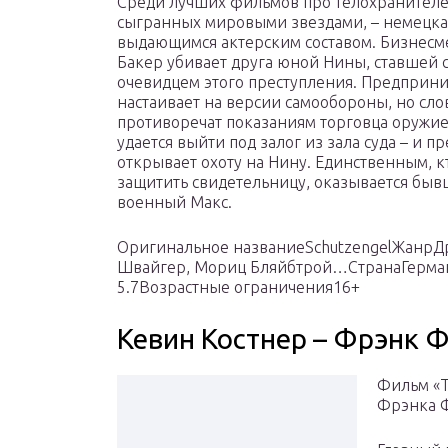
Среди лучших фильмов про телохранителе
сыгранных мировыми звездами, – немецка
выдающимся актерским составом. Бизнесм
Бакер убивает друга юной Нины, ставшей
очевидцем этого преступления. Предприн
настаивает на версии самообороны, но сл
противоречат показаниям торговца оружие
удается выйти под залог из зала суда – и п
открывает охоту на Нину. Единственным, к
защитить свидетельницу, оказывается бы
военный Макс.
Оригинальное названиеSchutzengelЖанрД
Швайгер, Мориц Бляйбтрой…СтранаГермани
5.7Возрастные ограничения16+
Кевин Костнер – Фрэнк 
Фильм «Т
Фрэнка Ф