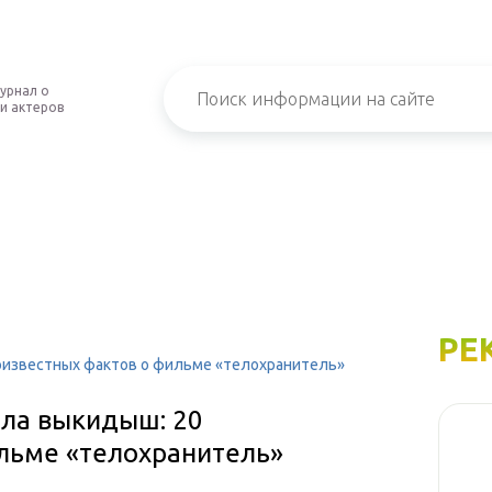
урнал о
и актеров
РЕ
оизвестных фактов о фильме «телохранитель»
ила выкидыш: 20
льме «телохранитель»