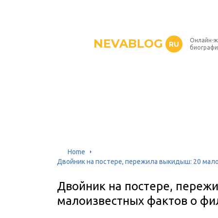
NEVABLOG
Онлайн-ж
RU
биографи
Home
Двойник на постере, пережила выкидыш: 20 мал
Двойник на постере, переж
малоизвестных фактов о фи