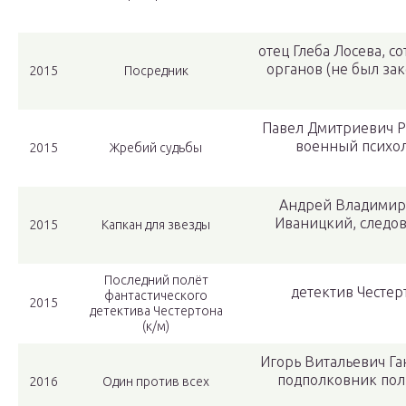
отец Глеба Лосева, с
органов (не был за
2015
Посредник
Павел Дмитриевич Р
военный психо
2015
Жребий судьбы
Андрей Владимир
Иваницкий, следов
2015
Капкан для звезды
Последний полёт
детектив Честер
фантастического
2015
детектива Честертона
(к/м)
Игорь Витальевич Га
подполковник по
2016
Один против всех