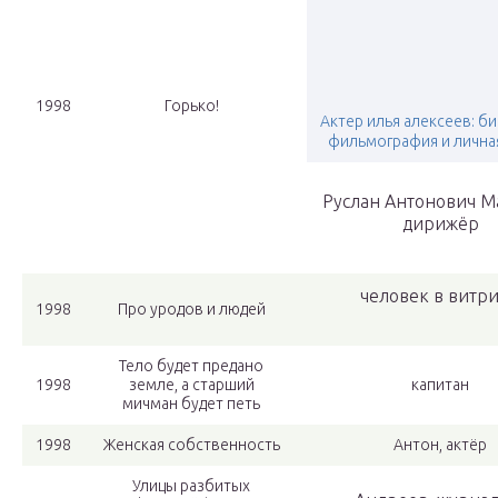
1998
Горько!
Актер илья алексеев: б
фильмография и лична
Руслан Антонович М
дирижёр
человек в витр
1998
Про уродов и людей
Тело будет предано
1998
земле, а старший
капитан
мичман будет петь
1998
Женская собственность
Антон, актёр
Улицы разбитых