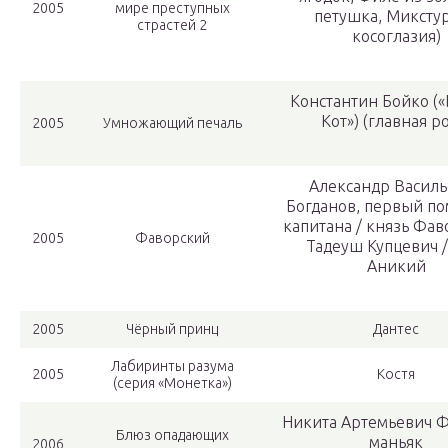
2005
мире преступных
петушка, Микстур
страстей 2
косоглазия)
Константин Бойко (
Кот») (главная р
2005
Умножающий печаль
Александр Васил
Богданов, первый п
капитана / князь Фав
2005
Фаворский
Тадеуш Купцевич /
Аникий
2005
Чёрный принц
Дантес
Лабиринты разума
2005
Костя
(серия «Монетка»)
Никита Артемьевич 
Блюз опадающих
маньяк
2006