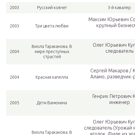
2003
Русский ковчег
3-й кавалер
Максим Юрьевич Со
крупный бизнес
2003
Три цвета любви
Олег Юрьевич Ку
Виола Тараканова. В
следователь
2004
мире преступных
страстей
Сергей Макаров / 
Аламо, разведчик-
2004
Красная капелла
Генрих Петрович К
инженер
2005
Дети Ванюхина
Олег Юрьевич Ку
следователь (Урожай 
Виола Тараканова. В
ягодок, Филе из зо