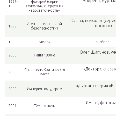
Андреев, журнал
1998-
фонарей (серии
1999
«Куколка», «Сердечная
недостаточность»)
Слава, психолог (сери
Агент национальной
Горгона»)
1999
безопасности-1
1999
Молох
снайпер
Олег Щипунов, у
2000
Наши 1990-е
«Доктор», спасат
Спасатели. Критическая
2000
масса
адъютант (серия «Ба
2000
Империя под ударом
Имант, фотогр
2001
Тёмная ночь