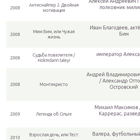
Алексей Андреевич П
Антиснайпер 2. Двойная
полковник мили
2008
мотивация
Иван Благодеев, акт
Мим Бим, или Чужая
Бим
2008
жизнь
император Алекса
Судьба повелителя /
2008
Hökmdarin taleyi
Андрей Владимирови
/ Александр Отт
2008
Монтекристо
Островский
Михаил Максимов /
Каррерас, разве
2009
Легенда об Ольге
Валера, футбольный
Взрослая дочь, или Тест
2010