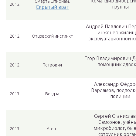
командир диверси
Смерть шпионам.
2012
группы
Скрытый враг
Андрей Павлович Пе
инженер жилищ
2012
Отцовский инстинкт
эксплуатационной 
Егор Владимирович Д
помощник адвок
2012
Петрович
Александр Фёдор
Варламов, подпол
2013
Бездна
полиции
Сергей Станислав
Самсонов, учён
микробиолог, бы
2013
Агент
сотрудник орга