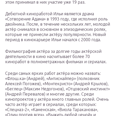
этом принимал в них участие уже 19 раз.
Дебютной киноработой Ильи является драма
«Сотворение Адама» в 1993 году, где исполнил роль
двойника. После, в течение нескольких лет, молодой
актёр снимался в основном в эпизодических ролях,
которые не принесли актёру популярности. Новый
период в кинокарьере Ильи начался с 2000 года.
Фильмография актёра за долгие годы актёрской
деятельности в кино насчитывает более 70
киноработ в полнометражных фильмах и сериалах.
Среди самых ярких работ актёра можно назвать:
«Флэш.ка» (Андрей), «Антиснайпер» (полковник
Алексей Погожев), «Монтекристо» (Андрей Крылов),
«Беглец» (Максим Недогонов), «Отцовский инстинкт»
(Андрей Перевалов) и многие другие. Среди
кинопроектов у актёра много главных ролей. Очень
часто актёр играет в сериалах, среди которых:
«Спецназ-2», «Каменская», «Виола Тараканова»,
«Один против всех», «Выжить любой ценой» и