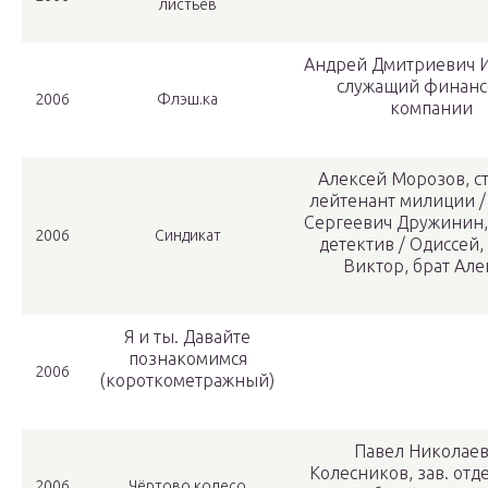
листьев
Андрей Дмитриевич И
служащий финанс
2006
Флэш.ка
компании
Алексей Морозов, 
лейтенант милиции /
Сергеевич Дружинин,
2006
Синдикат
детектив / Одиссей, 
Виктор, брат Але
Я и ты. Давайте
познакомимся
2006
(короткометражный)
Павел Николае
Колесников, зав. от
2006
Чёртово колесо