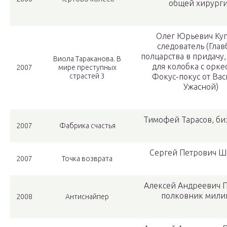
общей хирург
Олег Юрьевич Ку
следователь (Глав
полцарства в придачу
Виола Тараканова. В
для колобка с орке
2007
мире преступных
страстей 3
Фокус-покус от Ва
Ужасной)
Тимофей Тарасов, б
2007
Фабрика счастья
Сергей Петрович 
2007
Точка возврата
Алексей Андреевич П
полковник мили
2008
Антиснайпер