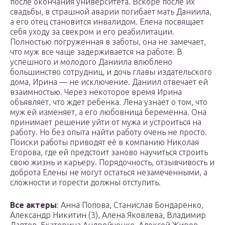
после окончания университета. Вскоре после их
свадьбы, в страшной аварии погибает мать Даниила,
а его отец становится инвалидом. Елена посвящает
себя уходу за свекром и его реабилитации.
Полностью погруженная в заботы, она не замечает,
что муж все чаще задерживается на работе. В
успешного и молодого Даниила влюблено
большинство сотрудниц, и дочь главы издательского
дома, Ирина — не исключение. Даниил отвечает ей
взаимностью. Через некоторое время Ирина
объявляет, что ждет ребенка. Лена узнает о том, что
муж ей изменяет, а его любовница беременна. Она
принимает решение уйти от мужа и устроиться на
работу. Но без опыта найти работу очень не просто.
Поиски работы приводят её в компанию Николая
Егорова, где ей предстоит заново научиться строить
свою жизнь и карьеру. Порядочность, отзывчивость и
доброта Елены не могут остаться незамеченными, а
сложности и горести должны отступить.
Все актеры
: Анна Попова, Станислав Бондаренко,
Александр Никитин (3), Алена Яковлева, Владимир